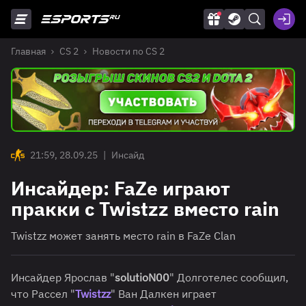
Главная
CS 2
Новости по CS 2
21:59, 28.09.25
|
Инсайд
Инсайдер: FaZe играют
пракки с Twistzz вместо rain
Twistzz может занять место rain в FaZe Clan
Инсайдер Ярослав "
solutioN00
" Долготелес сообщил,
что Рассел "
Twistzz
" Ван Далкен играет