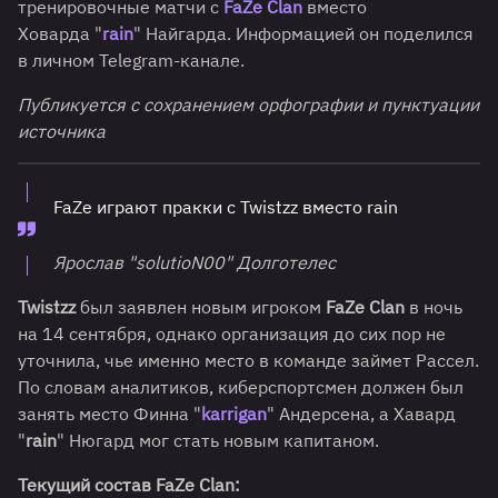
тренировочные матчи с
FaZe Clan
вместо
Ховарда "
rain
" Найгарда. Информацией он поделился
в личном Telegram-канале.
Публикуется с сохранением орфографии и пунктуации
источника
FaZe играют пракки с Twistzz вместо rain
Ярослав "solutioN00" Долготелес
Twistzz
был заявлен новым игроком
FaZe Clan
в ночь
на 14 сентября, однако организация до сих пор не
уточнила, чье именно место в команде займет Рассел.
По словам аналитиков, киберспортсмен должен был
занять место Финна "
karrigan
" Андерсена, а Хавард
"
rain
" Нюгард мог стать новым капитаном.
Текущий состав FaZe Clan: