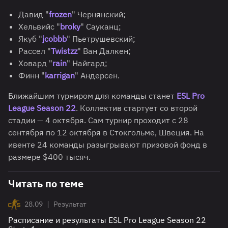
Давид "
frozen
" Чернянский;
Хельвийс "
broky
" Сауканц;
Якуб "
jcobbb
" Пьетрушевский;
Рассел "
Twistzz
" Ван Далкен;
Ховард "
rain
" Найгард;
Финн "
karrigan
" Андерсен.
Ближайшим турниром для команды станет
ESL Pro
League Season 22
. Коллектив стартует со второй
стадии — 4 октября. Сам турнир проходит с 28
сентября по 12 октября в Стокгольме, Швеция. На
ивенте 24 команды разыгрывают призовой фонд в
размере $400 тысяч.
Читать по теме
|
28.09
Результат
Расписание и результаты ESL Pro League Season 22