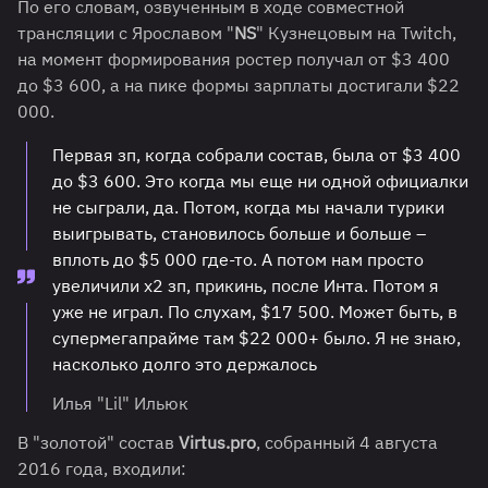
По его словам, озвученным в ходе совместной
трансляции с Ярославом "
NS
" Кузнецовым на Twitch,
на момент формирования ростер получал от $3 400
до $3 600, а на пике формы зарплаты достигали $22
000.
Первая зп, когда собрали состав, была от $3 400
до $3 600. Это когда мы еще ни одной официалки
не сыграли, да. Потом, когда мы начали турики
выигрывать, становилось больше и больше –
вплоть до $5 000 где-то. А потом нам просто
увеличили х2 зп, прикинь, после Инта. Потом я
уже не играл. По слухам, $17 500. Может быть, в
супермегапрайме там $22 000+ было. Я не знаю,
насколько долго это держалось
Илья "Lil" Ильюк
В "золотой" состав
Virtus.pro
, собранный 4 августа
2016 года, входили: