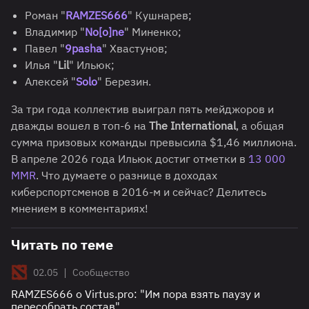
Роман "
RAMZES666
" Кушнарев;
Владимир "
No[o]ne
" Миненко;
Павел "
9pasha
" Хвастунов;
Илья "
Lil
" Ильюк;
Алексей "
Solo
" Березин.
За три года коллектив выиграл пять мейджоров и
дважды вошел в топ-6 на
The International
, а общая
сумма призовых команды превысила $1,46 миллиона.
В апреле 2026 года Ильюк достиг отметки в
13 000
MMR
. Что думаете о разнице в доходах
киберспортсменов в 2016-м и сейчас? Делитесь
мнением в комментариях!
Читать по теме
|
02.05
Сообщество
RAMZES666 о Virtus.pro: "Им пора взять паузу и
пересобрать состав"