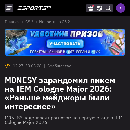
Главная
CS 2
Новости по CS 2
12:27, 30.05.26
|
Сообщество
M0NESY зарандомил пикем
на IEM Cologne Major 2026:
«Раньше мейджоры были
интереснее»
M0NESY поделился прогнозом на первую стадию IEM
Cologne Major 2026