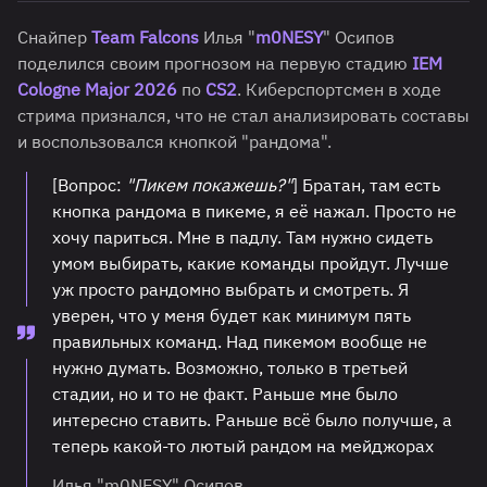
Снайпер
Team Falcons
Илья "
m0NESY
" Осипов
поделился своим прогнозом на первую стадию
IEM
Cologne Major 2026
по
CS2
. Киберспортсмен в ходе
стрима признался, что не стал анализировать составы
и воспользовался кнопкой "рандома".
[Вопрос:
"Пикем покажешь?"
] Братан, там есть
кнопка рандома в пикеме, я её нажал. Просто не
хочу париться. Мне в падлу. Там нужно сидеть
умом выбирать, какие команды пройдут. Лучше
уж просто рандомно выбрать и смотреть. Я
уверен, что у меня будет как минимум пять
правильных команд. Над пикемом вообще не
нужно думать. Возможно, только в третьей
стадии, но и то не факт. Раньше мне было
интересно ставить. Раньше всё было получше, а
теперь какой-то лютый рандом на мейджорах
Илья "m0NESY" Осипов