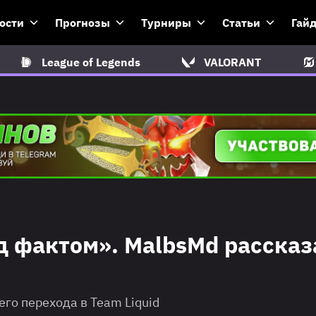
ости
Прогнозы
Турниры
Статьи
Гай
League of Legends
VALORANT
д фактом». MalbsMd рассказ
го перехода в Team Liquid