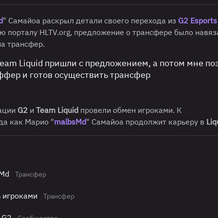
d
" Самайоа раскрыл детали своего перехода из
G2 Esports
ью порталу HLTV.org, предложение о трансфере было навя
на трансфер.
eam Liquid пришли с предложением, а потом мне п
оффер и готов осуществить трансфер
зации
G2
и
Team Liquid
провели обмен игроками. К
гда как Марио "
malbsMd
" Самайоа продолжит карьеру в
Liq
sMd
Трансфер
ь игроками
Трансфер
 G2
Сообщество