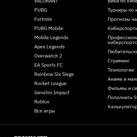
VALORANT
Вики по киб
PUBG
Турниры по 
Fortnite
Прогнозы на
PUBG Mobile
Киберспорт
Mobile Legends
Профессиона
киберспорт
Apex Legends
Любительск
Overwatch 2
Стриминг
EA Sports FC
Технологии
Rainbow Six Siege
Аниме и ман
Rocket League
Фильмы и с
Genshin Impact
Пополнить 
Roblox
Калькулятор
Все игры