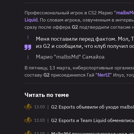
Профессиональный игрок в CS2 Марио "
malbsM
Liquid
. По словам игрока, озвученным в интерв
сразу после оффера
G2
подтвердили согласие 
Меня поставили перед фактом. Мол, T
из G2 и сообщили, что клуб получил 
Марио "malbsMd" Самайоа
В пятницу, 13 марта, киберспортивные органи
составу
G2
присоединился Гай "
NertZ
" Илуз, то
Читать по теме
|
G2 Esports объявили об уходе malb
13.03
|
G2 Esports и Team Liquid обменялис
13.03
|
MalbsMd прокомментировал уход из
13.03