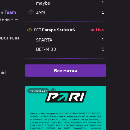
maybe
1
в
Team
JAM
1
занным —
CCT Europe Series #6
Live
озвонили
SPARTA
1
BET-M 33
1
Все матчи
uid
.
Реклама 18+