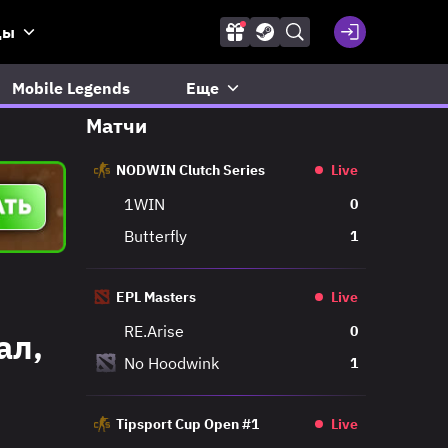
ды
Mobile Legends
Еще
Матчи
NODWIN Clutch Series
Live
1WIN
0
Butterfly
1
EPL Masters
Live
RE.Arise
0
ал,
No Hoodwink
1
Tipsport Cup Open #1
Live