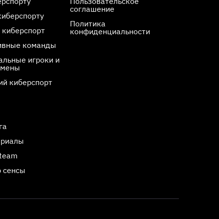
ерспорту
Пользовательское
соглашение
киберспорту
Политика
 киберспорт
конфиденциальности
ивные команды
льные игроки и
смены
ий киберспорт
га
ериалы
Steam
 сенсы