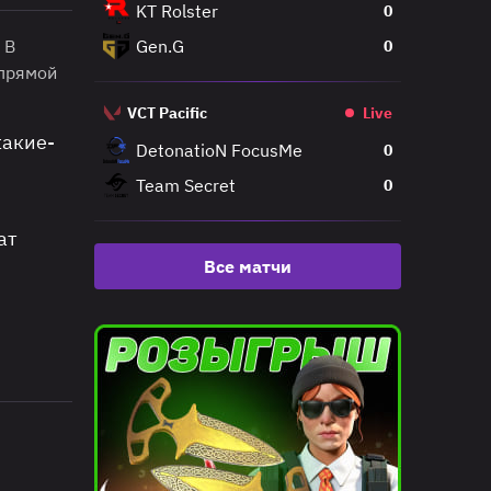
KT Rolster
0
. В
Gen.G
0
 прямой
VCT Pacific
Live
какие-
DetonatioN FocusMe
0
Team Secret
0
ат
Все матчи