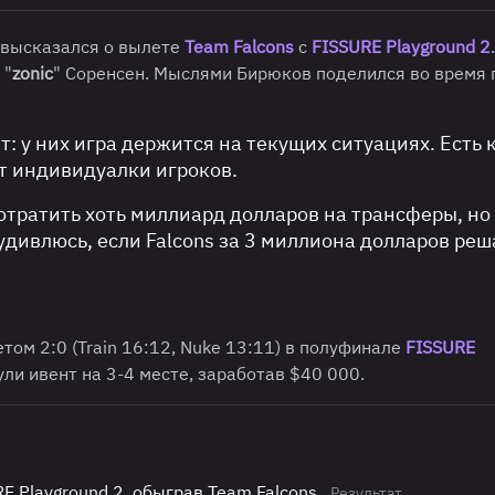
 высказался о вылете
Team Falcons
с
FISSURE Playground 2
 "
zonic
" Соренсен. Мыслями Бирюков поделился во время
ит: у них игра держится на текущих ситуациях. Есть 
 от индивидуалки игроков.
отратить хоть миллиард долларов на трансферы, но
удивлюсь, если Falcons за 3 миллиона долларов реш
етом 2:0 (Train 16:12, Nuke 13:11) в полуфинале
FISSURE
ли ивент на 3-4 месте, заработав $40 000.
E Playground 2, обыграв Team Falcons
Результат