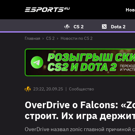
Нов
CS 2
Dota 2
Главная
CS 2
Новости по CS 2
23:22, 20.09.25
|
Сообщество
OverDrive о Falcons: «
строит. Их игра держи
OverDrive назвал zonic главной причиной 