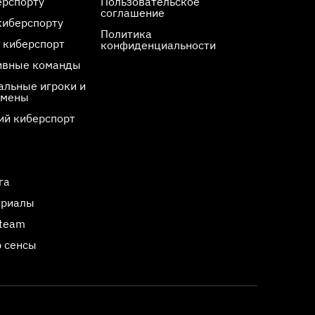
ерспорту
Пользовательское
соглашение
киберспорту
Политика
 киберспорт
конфиденциальности
ивные команды
льные игроки и
смены
ий киберспорт
га
ериалы
Steam
 сенсы