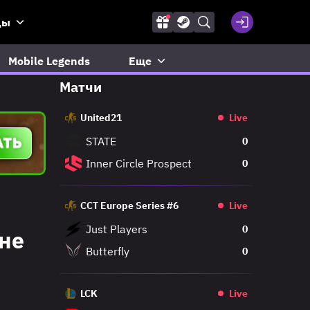
ды
Mobile Legends
Еще
Матчи
United21
Live
STATE
0
Inner Circle Prospect
0
CCT Europe Series #6
Live
Just Players
0
 не
Butterfly
0
LCK
Live