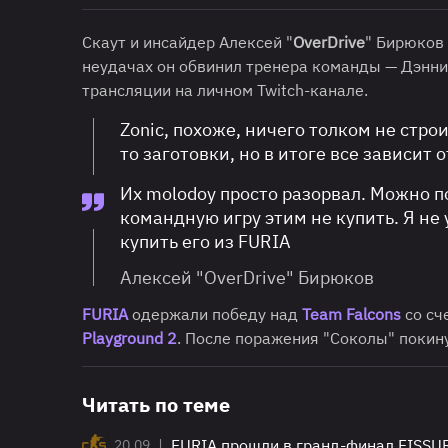
Скаут и инсайдер Алексей "
OverDrive
" Бирюков
неудачах он обвинил тренера команды — Дэнни
трансляции на личном Twitch-канале.
Zonic, похоже, ничего толком не стро
то заготовки, но в итоге все зависит
Их molodoy просто разорвал. Можно п
командную игру этим не купить. Я не 
купить его из FURIA
Алексей "OverDrive" Бирюков
FURIA
одержали победу над
Team Falcons
со сч
Playground 2
. После поражения "Соколы" покину
Читать по теме
|
FURIA прошли в гранд-финал FISSUR
20.09