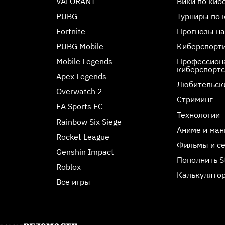
VALORANT
Вики по киб
PUBG
Турниры по 
Fortnite
Прогнозы на
PUBG Mobile
Киберспорт
Mobile Legends
Профессиона
киберспорт
Apex Legends
Любительск
Overwatch 2
Стриминг
EA Sports FC
Технологии
Rainbow Six Siege
Аниме и ман
Rocket League
Фильмы и с
Genshin Impact
Пополнить 
Roblox
Калькулятор
Все игры