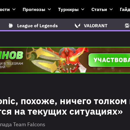
ости
Прогнозы
Турниры
Статьи
Гай
League of Legends
VALORANT
Zonic, похоже, ничего толком
тся на текущих ситуациях»
спада Team Falcons