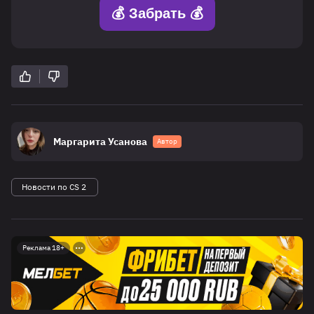
💰 Забрать 💰
Маргарита Усанова
Автор
Новости по CS 2
Реклама 18+