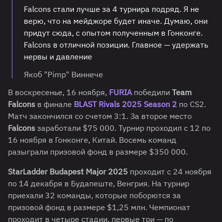
Falcons стали лучше за 4 турнира подряд. Я не
верю, что на мейджоре будет иначе. Думаю, они
придут сюда, с опытом полученным в Гонконге.
Falcons в отличной позиции. Главное — удержать
нервы и давление
Якоб "Pimp" Виннече
В воскресенье, 16 ноября,
FURIA
победили
Team
Falcons
в финале
BLAST Rivals 2025 Season 2
по CS2.
Матч закончился со счетом 3:1. За второе место
Falcons
заработали $75 000. Турнир проходил с 12 по
16 ноября в Гонконге, Китай. Восемь команд
разыграли призовой фонд в размере $350 000.
StarLadder Budapest Major 2025
проходит с 24 ноября
по 14 декабря в Будапеште, Венгрия. На турнир
приехали 32 команды, которые поборются за
призовой фонд в размере $1,25 млн. Чемпионат
проходит в четыре стадии, первые три — по