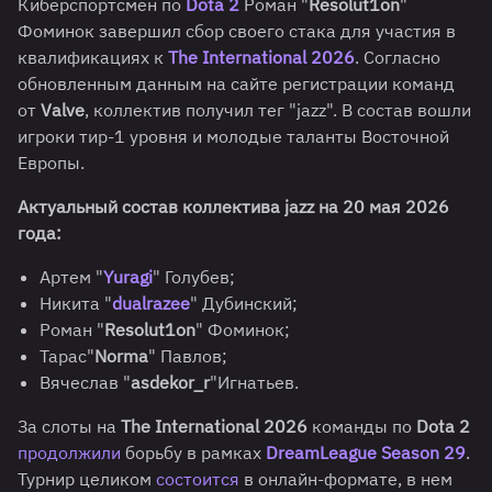
Киберспортсмен по
Dota 2
Роман "
Resolut1on
"
Фоминок завершил cбор своего стака для участия в
квалификациях к
The International 2026
. Согласно
обновленным данным на сайте регистрации команд
от
Valve
, коллектив получил тег "jazz". В состав вошли
игроки тир-1 уровня и молодые таланты Восточной
Европы.
Актуальный состав коллектива jazz на 20 мая 2026
года:
Артем "
Yuragi
" Голубев;
Никита "
dualrazee
" Дубинский;
Роман "
Resolut1on
" Фоминок;
Тарас"
Norma
" Павлов;
Вячеслав "
asdekor_r
"Игнатьев.
За слоты на
The International 2026
команды по
Dota 2
продолжили
борьбу в рамках
DreamLeague Season 29
.
Турнир целиком
состоится
в онлайн-формате, в нем