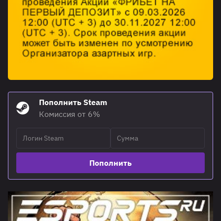
Пополнить Steam
Комиссия от 6%
Пополнить