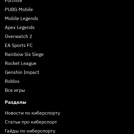
Fortnite
PUBG Mobile
Mobile Legends
Apex Legends
Overwatch 2
EA Sports FC
Rainbow Six Siege
Rocket League
Genshin Impact
Roblox
Все игры
Разделы
Новости по киберспорту
Статьи про киберспорт
Гайды по киберспорту