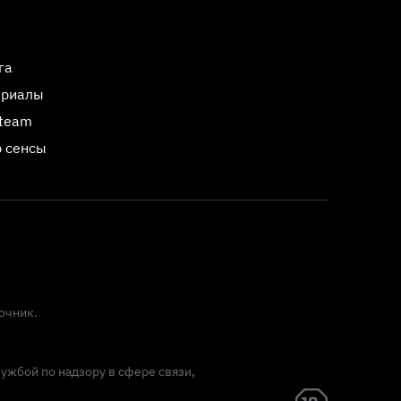
га
ериалы
Steam
 сенсы
очник.
лужбой по надзору в сфере связи,