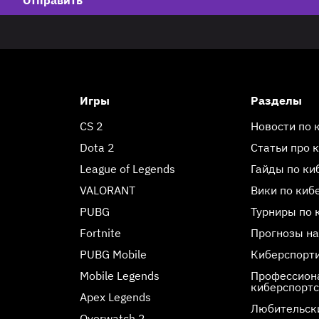
Игры
Разделы
CS 2
Новости по 
Dota 2
Статьи про 
League of Legends
Гайды по ки
VALORANT
Вики по киб
PUBG
Турниры по 
Fortnite
Прогнозы на
PUBG Mobile
Киберспорт
Mobile Legends
Профессиона
киберспорт
Apex Legends
Любительск
Overwatch 2