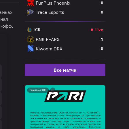
FunPlus Phoenix
0
рамках
Trace Esports
0
инал
й-офф.
LCK
Live
BNK FEARX
1
Kiwoom DRX
0
Все матчи
Реклама 18+