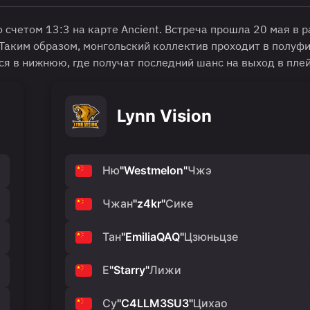
 счетом 13:3 на карте Ancient. Встреча прошла 20 мая в 
 Таким образом, монгольский коллектив проходит в полуф
ся в нижнюю, где получат последний шанс на выход в пле
Lynn Vision
Ню
"
Westmelon
"
Чжэ
Чжан
"
z4kr
"
Сике
Тан
"
EmiliaQAQ
"
Цзюньцзе
Е
"
Starry
"
Лижи
Су
"
C4LLM3SU3
"
Цихао