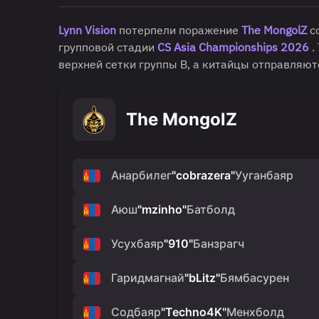
Lynn Vision
потерпели поражение
The MongolZ
со
групповой стадии
CS Asia Championships 2026
.
верхней сетки группы B, а китайцы отправляют
The MongolZ
Анарбилег
"
cobrazera
"
Ууганбаяр
Аюш
"
mzinho
"
Батболд
Усухбаяр
"
910
"
Банзрагч
Гаридмагнай
"
bLitz
"
Бямбасурен
Содбаяр
"
Techno4K
"
Менхболд