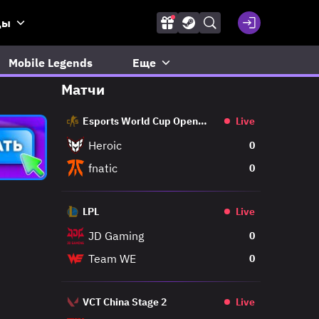
ды
Mobile Legends
Еще
Матчи
Esports World Cup Open
Live
Qualifier
Heroic
0
fnatic
0
LPL
Live
JD Gaming
0
Team WE
0
VCT China Stage 2
Live