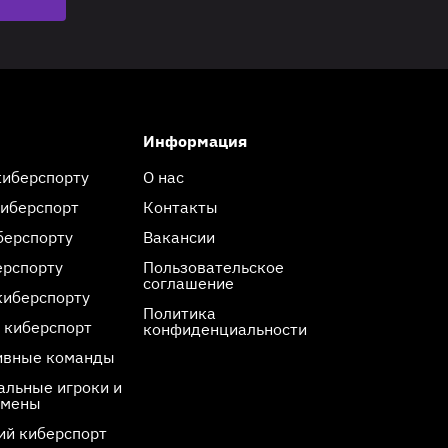
Информация
киберспорту
О нас
киберспорт
Контакты
берспорту
Вакансии
ерспорту
Пользовательское
соглашение
киберспорту
Политика
 киберспорт
конфиденциальности
ивные команды
льные игроки и
смены
ий киберспорт