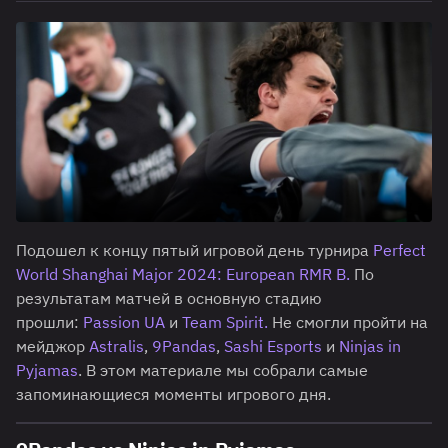
Подошел к концу пятый игровой день турнира
Perfect
World Shanghai Major 2024: European RMR B.
По
результатам матчей в основную стадию
прошли:
Passion UA
и
Team Spirit.
Не смогли пройти на
мейджор
Astralis
,
9Pandas
,
Sashi Esports
и
Ninjas in
Pyjamas
. В этом материале мы собрали самые
запоминающиеся моменты игрового дня.