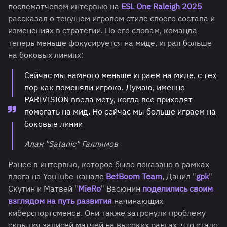
послематчевом интервью на
ESL One Raleigh 2025
рассказал о текущем игровом стиле своего состава и
изменениях в стратегии. По его словам, команда
теперь меньше фокусируется на миде, играя больше
на боковых линиях:
Сейчас мы намного меньше играем на миде, с тех
пор как поменяли игрока. Думаю, именно
PARIVISION ввела мету, когда все приходят
помогать на мид. Но сейчас мы больше играем на
боковые линии
Алан "Satanic" Галлямов
Ранее в интервью, которое было показано в рамках
влога на YouTube-канале
BetBoom Team
, Данил "
gpk
"
Скутин и Матвей "
MieRo
" Васюнин
поделились своим
взглядом на путь развития
начинающих
киберспортсменов. Они также затронули проблему
скрытия записей матчей на высоких рангах, что стало