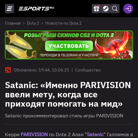
Главная
Dota 2
Новости по Dota 2
Обновлено: 19:44, 10.04.25
|
Сообщество
Satanic: «Именно PARIVISION
ввели мету, когда все
приходят помогать на мид»
Satanic прокомментировал стиль игры PARIVISION
Керри
PARIVISION
по Dota 2 Алан "
Satanic
" Галлямов в