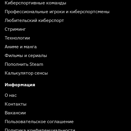
Киберспортивные команды
Профессиональные игроки и киберспортсмены
Любительский киберспорт
Стриминг
Технологии
Аниме и манга
Фильмы и сериалы
Пополнить Steam
Калькулятор сенсы
Информация
О нас
Контакты
Вакансии
Пользовательское соглашение
Политика конфиденциальности