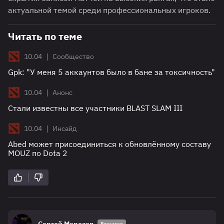
актуальной темой среди профессиональных игроков.
Читать по теме
|
10.04
Сообщество
Gpk: "У меня 5 аккаунтов было в бане за токсичность"
|
10.04
Анонс
Стали известны все участники BLAST SLAM III
|
10.04
Инсайд
Abed может присоединиться к обновлённому составу
MOUZ по Dota 2
Редактор