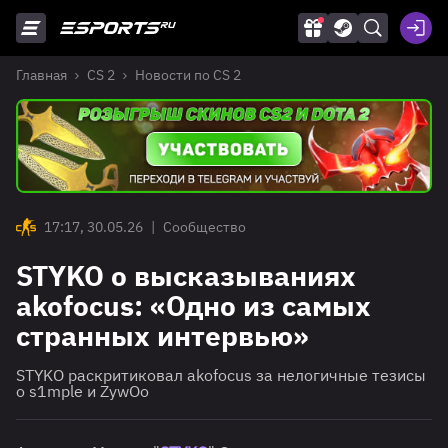
Главная
CS 2
Новости по CS 2
17:17, 30.05.26
|
Сообщество
STYKO о высказываниях
akofocus: «Одно из самых
странных интервью»
STYKO раскритиковал akofocus за нелогичные тезисы
о s1mple и ZywOo