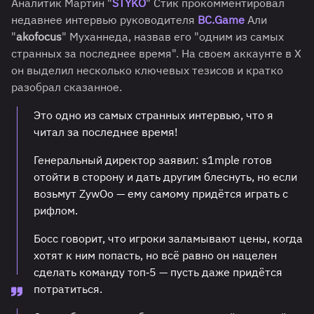
Аналитик Мартин "
STYKO
" Стик прокомментировал
недавнее интервью руководителя
BC.Game
Али
"
akofocus
" Муханнеда, назвав его "одним из самых
странных за последнее время". На своем аккаунте в X
он выделил несколько ключевых тезисов и кратко
разобрал сказанное.
Это одно из самых странных интервью, что я
читал за последнее время!
Генеральный директор заявил: s1mple готов
отойти в сторону и дать другим блеснуть, но если
возьмут ZywOo — ему самому придётся играть с
рифлом.
Босс говорит, что игроки заламывают цены, когда
хотят к ним попасть, но всё равно он нацелен
сделать команду топ‑5 — пусть даже придётся
потратиться.