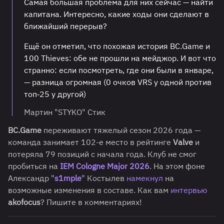
Самая большая проблема для них сейчас — найти
капитана. Интересно, какие ходы они сделают в
ближайший перерыв?
Ещё он отметил, что похожая история BC.Game и
100 Thieves: обе не прошли на мейджор. И вот что
странно: если посмотреть, где они были в январе,
— разница огромная (0 очков VRS у одной против
топ‑25 у другой)
Мартин "STYKO" Стик
BC.Game
переживают тяжелый сезон 2026 года —
команда занимает 102-е место в рейтинге
Valve
и
потеряла 79 позиций с начала года. Клуб не смог
пробиться на
IEM Cologne Major 2026
. На этом фоне
Александр "
s1mple
" Костылев
намекнул
на
возможные изменения в составе. Как вам
интервью
akofocus
? Пишите в комментариях!