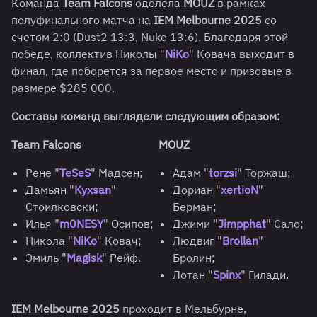
Команда
Team Falcons
одолела
MOUZ
в рамках
полуфинального матча на
IEM Melbourne 2025
со
счетом 2:0 (Dust2 13:3, Nuke 13:6). Благодаря этой
победе, коллектив Николы "
NiKo
" Ковача выходит в
финал, где поборется за первое место и призовые в
размере $285 000.
Составы команд выглядели следующим образом:
Team Falcons
MOUZ
Рене "
TeSeS
" Мадсен;
Адам "
torzsi
" Торжаш;
Дамьян "
Kyxsan
"
Дориан "
xertioN
"
Стоилковски;
Берман;
Илья "
m0NESY
" Осипов;
Джими "
Jimpphat
" Сало;
Никола "
NiKo
" Ковач;
Людвиг "
Brollan
"
Эмиль "
Magisk
" Рейф.
Бролин;
Лотан "
Spinx
" Гилади.
IEM Melbourne 2025
проходит в Мельбурне,