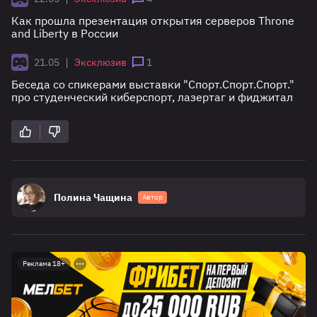
Как прошла презентация открытия серверов Throne
and Liberty в России
|
21.05
Эксклюзив
1
Беседа со спикерами выставки "Спорт.Спорт.Спорт."
про студенческий киберспорт, лазертаг и фиджитал
Полина Чащина
Автор
Реклама 18+