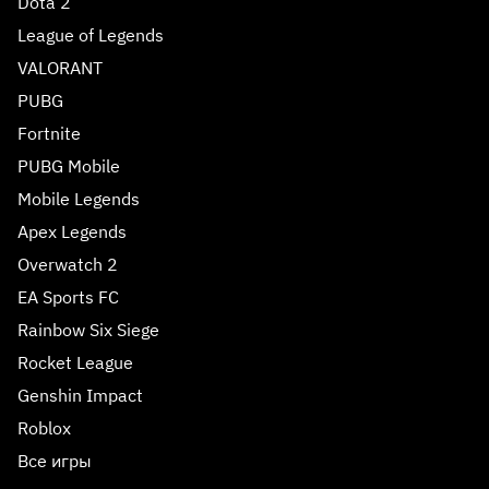
Dota 2
League of Legends
VALORANT
PUBG
Fortnite
PUBG Mobile
Mobile Legends
Apex Legends
Overwatch 2
EA Sports FC
Rainbow Six Siege
Rocket League
Genshin Impact
Roblox
Все игры