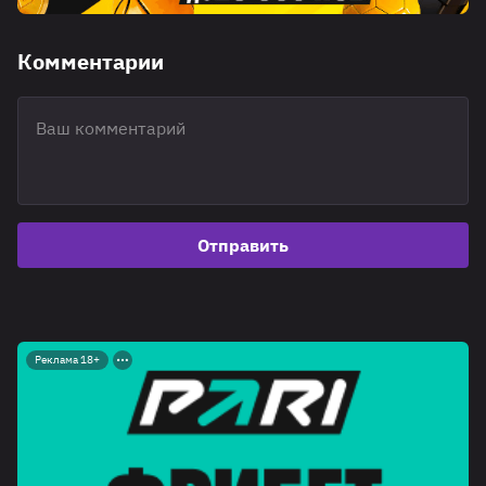
Комментарии
Отправить
Реклама 18+