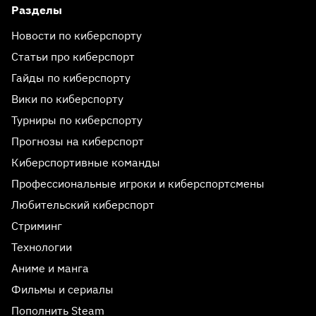
Разделы
Новости по киберспорту
Статьи про киберспорт
Гайды по киберспорту
Вики по киберспорту
Турниры по киберспорту
Прогнозы на киберспорт
Киберспортивные команды
Профессиональные игроки и киберспортсмены
Любительский киберспорт
Стриминг
Технологии
Аниме и манга
Фильмы и сериалы
Пополнить Steam