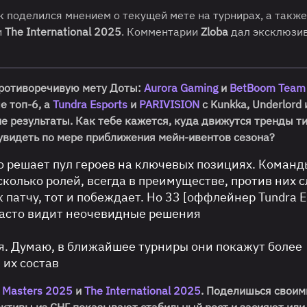
к поделился мнением о текущей мете на турнирах, а также
и
The International 2025
. Комментарии
Zloba
дал эксклюзив
противоречивую мету Доты:
Aurora Gaming
и
BetBoom Team
е топ-6, а
Tundra Esports
и
PARIVISION
с Kunkka, Underlord 
е результаты. Как тебе кажется, куда движутся тренды т
увидеть по мере приближения мейн-ивентов сезона?
но решает пул героев на ключевых позициях. Команд
сколько ролей, всегда в преимуществе, против них 
 патчу, тот и побеждает. Но 33 [оффлейнер Tundra E
часто видит неочевидные решения
ся. Думаю, в ближайшее турниры они покажут более
 их состав
 Masters 2025
и
The International 2025
. Поделишься своим
тивы из СНГ показывают стабильный рост и засияют или 