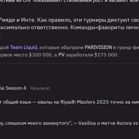
 Рияде и Инте. Как правило, эти турниры диктуют св
максимально ответственно. Команды-фавориты личн
t
едой
Team Liquid
, которые обыграли
PARIVISION
в гранд-фи
ервое место $300 000, а
PV
заработали $175 000.
ia Season 4
Результат
дут общий язык — квалы на Riyadh Masters 2025 точно за ни
, слишком много закинутого", — Vasilisa о матче Aurora vs