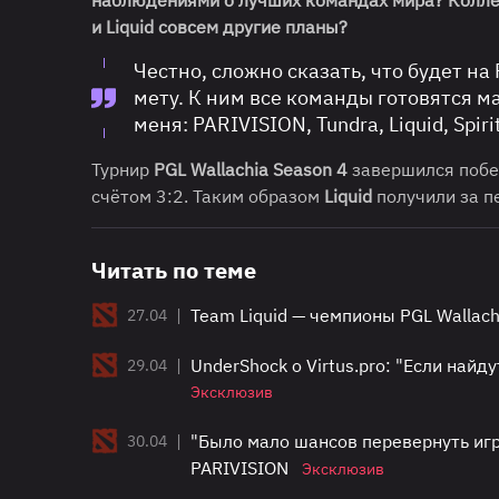
и Liquid совсем другие планы?
Честно, сложно сказать, что будет на
мету. К ним все команды готовятся 
меня: PARIVISION, Tundra, Liquid, Spiri
Турнир
PGL Wallachia Season 4
завершился поб
счётом 3:2. Таким образом
Liquid
получили за п
Читать по теме
|
Team Liquid — чемпионы PGL Wallach
27.04
|
UnderShock о Virtus.pro: "Если най
29.04
Эксклюзив
|
"Было мало шансов перевернуть игру
30.04
PARIVISION
Эксклюзив