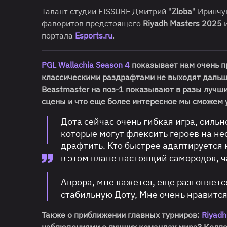
Талант студии FISSURE Дмитрий "
Zloba
" Иринчу
фаворитов предстоящего
Riyadh Masters 2025
портала
Esports.ru
.
PGL Wallachia Season 4
показывает нам очень 
классическими раздрафтами не выходят дальш
Beastmaster на поз-1 показывают в разы лучши
сцены и что еще более интересное мы сможем 
Дота сейчас очень гибкая игра, силь
которые могут флексить героев на не
драфтить. Кто быстрее адаптируется к
в этом плане настоящий самородок, 
Аврора, мне кажется, еще разгоняет
стабильную Доту, Мне очень нравится
Также о приближении главных турниров:
Riyadh
наблюдениями о лучших командах мира? Коллек