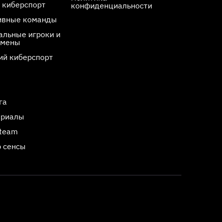
 киберспорт
конфиденциальности
ивные команды
льные игроки и
смены
ий киберспорт
га
ериалы
Steam
 сенсы