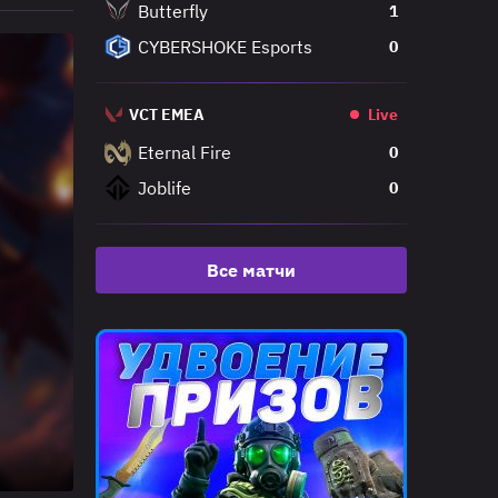
Butterfly
1
CYBERSHOKE Esports
0
VCT EMEA
Live
Eternal Fire
0
Joblife
0
Все матчи