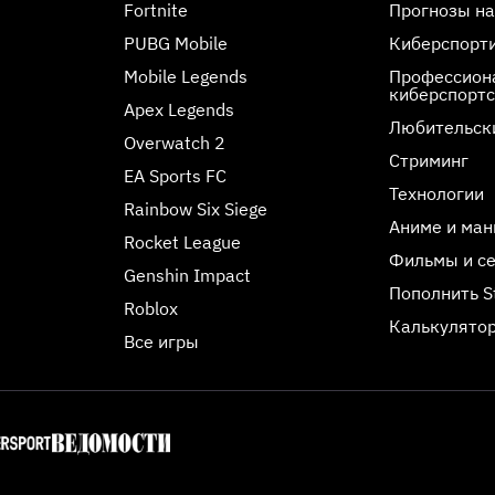
Fortnite
Прогнозы на
PUBG Mobile
Киберспорт
Mobile Legends
Профессиона
киберспорт
Apex Legends
Любительск
Overwatch 2
Стриминг
EA Sports FC
Технологии
Rainbow Six Siege
Аниме и ман
Rocket League
Фильмы и с
Genshin Impact
Пополнить 
Roblox
Калькулятор
Все игры