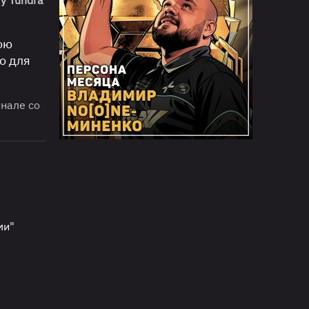
ою
о для
нале со
ми"