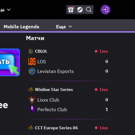
ды
Mobile Legends
Еще
Матчи
CBLOL
Live
LOS
0
Leviatan Esports
0
Winline Star Series
Live
Lixxx Club
0
ее
Perfecto Club
1
CCT Europe Series #6
Live