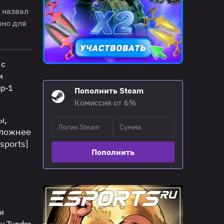
 назвал
но для
с
и
ир-1
Пополнить Steam
Комиссия от 6%
ы,
сложнее
sports]
Пополнить
и
у Tundra