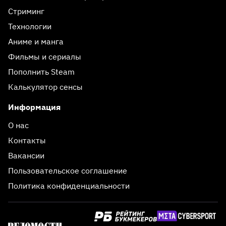
Стриминг
Технологии
Аниме и манга
Фильмы и сериалы
Пополнить Steam
Калькулятор сенсы
Информация
О нас
Контакты
Вакансии
Пользовательское соглашение
Политика конфиденциальности