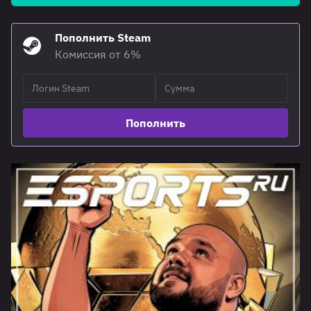
Пополнить Steam
Комиссия от 6%
Пополнить