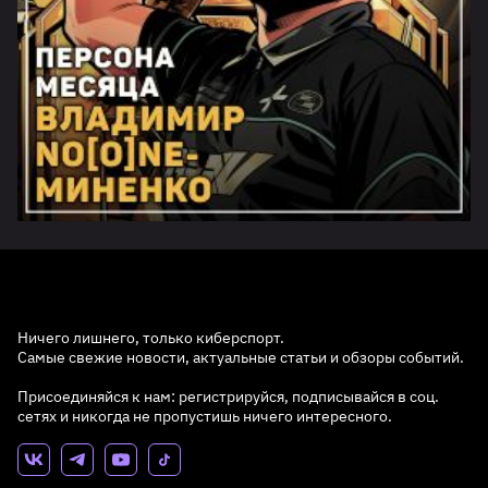
Ничего лишнего, только киберспорт.
Самые свежие новости, актуальные статьи и обзоры событий.
Присоединяйся к нам: регистрируйся, подписывайся в соц.
сетях и никогда не пропустишь ничего интересного.