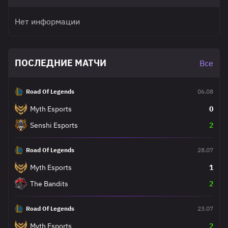
Нет информации
ПОСЛЕДНИЕ МАТЧИ
Все
Road Of Legends
06.08
Myth Esports
0
Senshi Esports
2
Road Of Legends
28.07
Myth Esports
1
The Bandits
2
Road Of Legends
23.07
Myth Esports
2