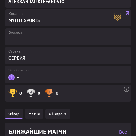
ALEKSANDAR STEFANOVIĆ
Команда
MYTH ESPORTS
Возраст
Страна
СЕРБИЯ
Заработано
-
0
0
0
Обзор
Матчи
Об игроке
БЛИЖАЙШИЕ МАТЧИ
Все