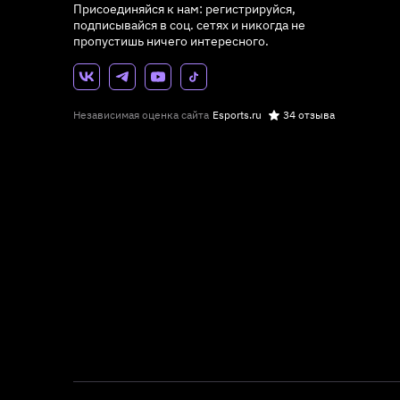
Присоединяйся к нам: регистрируйся,
подписывайся в соц. сетях и никогда не
пропустишь ничего интересного.
Независимая оценка сайта
Esports.ru
34 отзыва