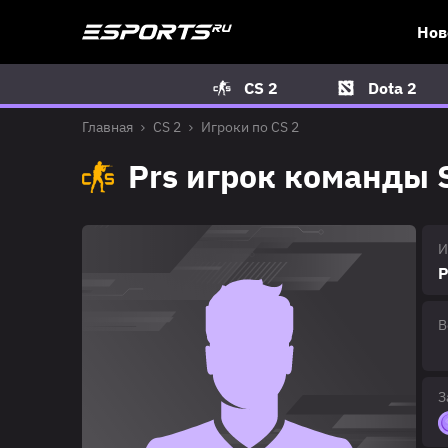
Нов
CS 2
Dota 2
Главная
CS 2
Игроки по CS 2
Prs игрок команды 
И
P
В
З