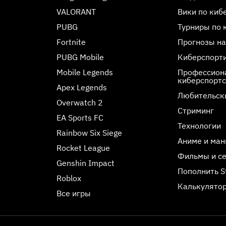
VALORANT
Вики по киб
PUBG
Турниры по 
Fortnite
Прогнозы на
PUBG Mobile
Киберспорт
Mobile Legends
Профессиона
киберспорт
Apex Legends
Любительск
Overwatch 2
Стриминг
EA Sports FC
Технологии
Rainbow Six Siege
Аниме и ман
Rocket League
Фильмы и с
Genshin Impact
Пополнить 
Roblox
Калькулятор
Все игры