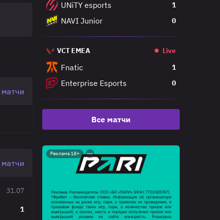
UNiTY esports
1
NAVI Junior
0
VCT EMEA
Live
Fnatic
1
Enterprise Esports
0
 матчи
Все матчи
Реклама 18+
 матчи
31.07
1