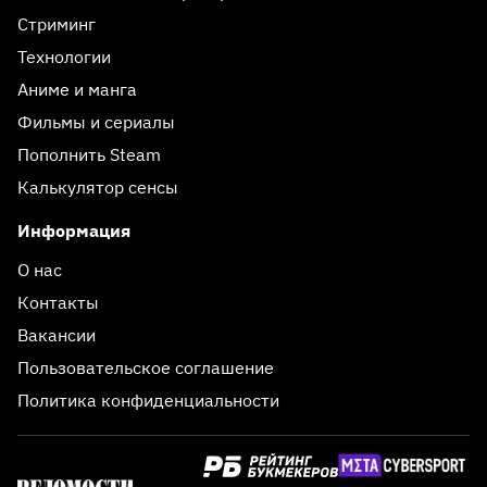
Стриминг
Технологии
Аниме и манга
Фильмы и сериалы
Пополнить Steam
Калькулятор сенсы
Информация
О нас
Контакты
Вакансии
Пользовательское соглашение
Политика конфиденциальности