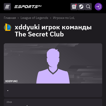
Главная
League of Legends
Игроки по LoL
xddyuki игрок команды
The Secret Club
XDDYUKI
-
Имя