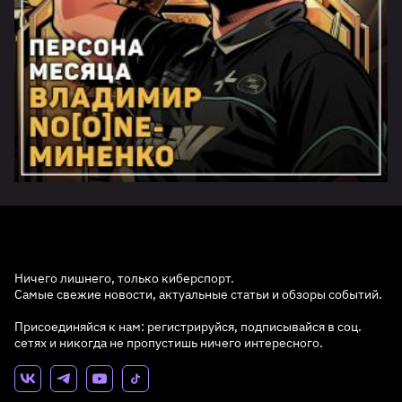
Ничего лишнего, только киберспорт.
Самые свежие новости, актуальные статьи и обзоры событий.
Присоединяйся к нам: регистрируйся, подписывайся в соц.
сетях и никогда не пропустишь ничего интересного.