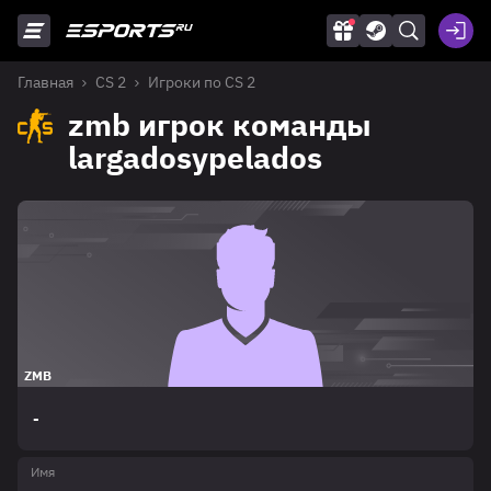
Главная
CS 2
Игроки по CS 2
zmb игрок команды
largadosypelados
ZMB
-
Имя