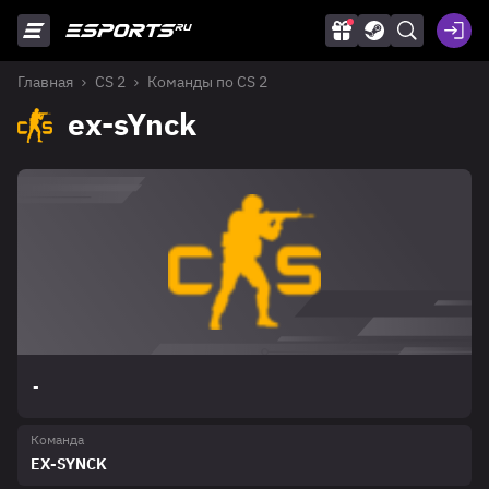
Главная
CS 2
Команды по CS 2
ex-sYnck
-
Команда
EX-SYNCK