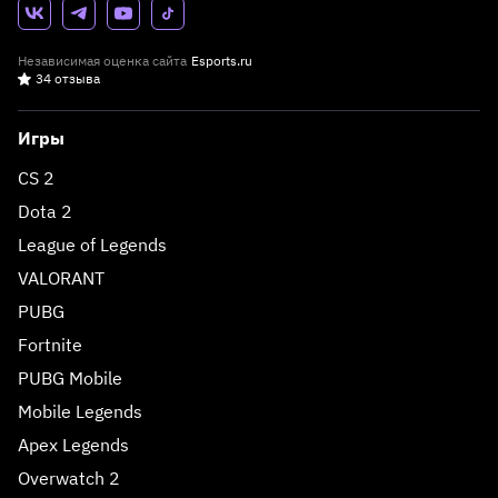
Независимая оценка сайта
Esports.ru
34 отзыва
Игры
CS 2
Dota 2
League of Legends
VALORANT
PUBG
Fortnite
PUBG Mobile
Mobile Legends
Apex Legends
Overwatch 2