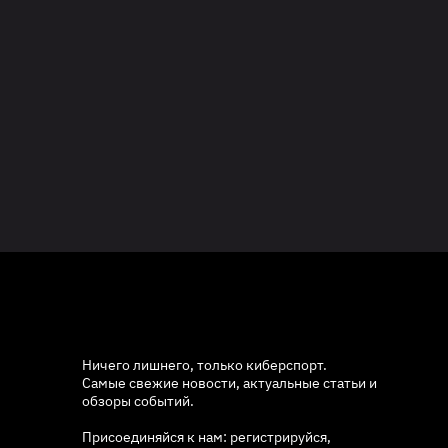
Ничего лишнего, только киберспорт.
Самые свежие новости, актуальные статьи и
обзоры событий.
Присоединяйся к нам: регистрируйся,