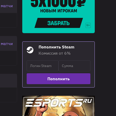
 матчи
 матчи
Пополнить Steam
Комиссия от 6%
Пополнить