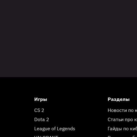
Игры
Разделы
CS 2
Новости по 
Dota 2
Статьи про 
League of Legends
Гайды по ки