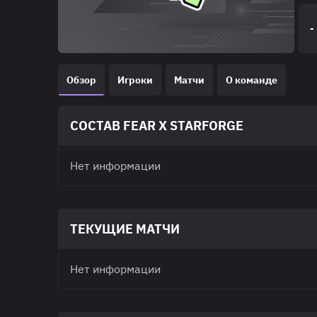
-
Обзор
Игроки
Матчи
О команде
СОСТАВ FEAR X STARFORGE
Нет информации
ТЕКУЩИЕ МАТЧИ
Нет информации