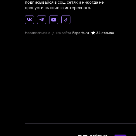
подписывайся в соц. сетях и никогда не
пропустишь ничего интересного.
Независимая оценка сайта
Esports.ru
34 отзыва