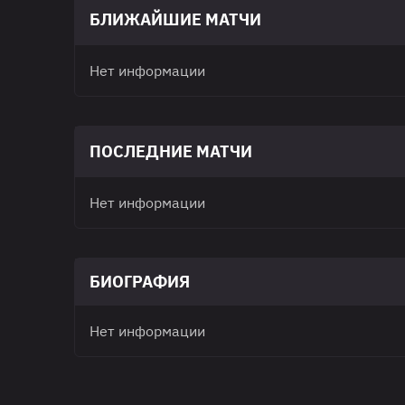
БЛИЖАЙШИЕ МАТЧИ
Нет информации
ПОСЛЕДНИЕ МАТЧИ
Нет информации
БИОГРАФИЯ
Нет информации