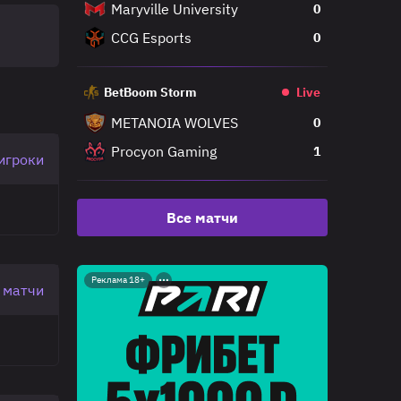
Maryville University
0
CCG Esports
0
BetBoom Storm
Live
METANOIA WOLVES
0
Procyon Gaming
1
игроки
Все матчи
Реклама 18+
 матчи