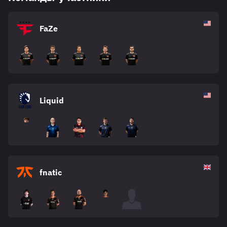
FaZe
Liquid
fnatic