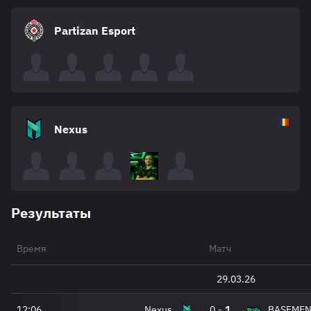
Partizan Esport
Nexus
Результаты
Время
Матч
29.03.26
12:06
Nexus
0
-
1
BASEMEN