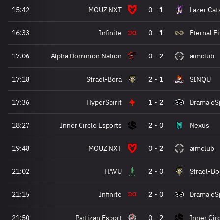
15:42
MOUZ NXT
0
-
1
Lazer Cat
16:33
Infinite
0
-
1
Eternal Fi
17:06
Alpha Dominion Nation
0
-
2
aimclub
17:18
Strael-Bora
2
-
1
SINQU
17:36
HyperSpirit
1
-
2
Drama eS
18:27
Inner Circle Esports
2
-
0
Nexus
19:48
MOUZ NXT
0
-
2
aimclub
21:02
HAVU
2
-
0
Strael-Bo
21:15
Infinite
2
-
0
Drama eS
21:50
Partizan Esport
0
-
2
Inner Cir