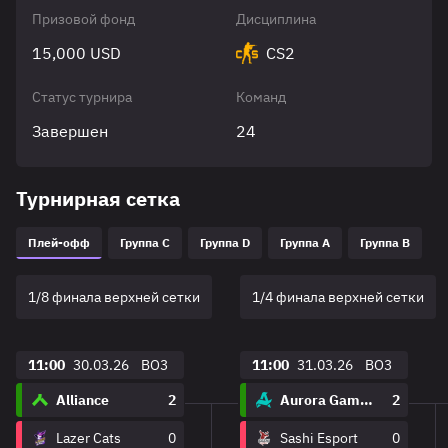
Призовой фонд
Дисциплина
15,000 USD
CS2
Статус турнира
Команд
Завершен
24
Турнирная сетка
Плей-офф
Группа C
Группа D
Группа A
Группа B
1/8 финала верхней сетки
1/4 финала верхней сетки
11:00
30.03.26
BO3
11:00
31.03.26
BO3
Alliance
2
Aurora Gaming
2
Lazer Cats
0
Sashi Esport
0