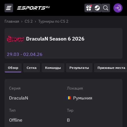
Главная
CS 2
Турниры по CS 2
DraculaN Season 6 2026
29.03 - 02.04.26
Обзор
Сетка
Команды
Результаты
Призовые места
Серия
Локация
DraculaN
Румыния
Тип
Тир
Offline
B