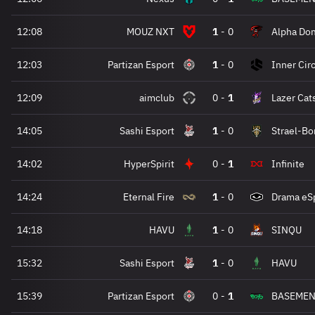
12:08
MOUZ NXT
1
-
0
Alpha Do
12:03
Partizan Esport
1
-
0
Inner Cir
12:09
aimclub
0
-
1
Lazer Cat
14:05
Sashi Esport
1
-
0
Strael-Bo
14:02
HyperSpirit
0
-
1
Infinite
14:24
Eternal Fire
1
-
0
Drama eS
14:18
HAVU
1
-
0
SINQU
15:32
Sashi Esport
1
-
0
HAVU
15:39
Partizan Esport
0
-
1
BASEMEN