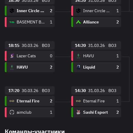
18:30
30.03.26
BO3
14:20
31.03.26
BO3
Inner Circle Esports
2
Inner Circle Esports
1
BASEMENT BOYS
1
Alliance
2
18:15
30.03.26
BO3
14:20
31.03.26
BO3
Lazer Cats
0
HAVU
1
HAVU
2
Liquid
2
17:20
30.03.26
BO3
14:30
31.03.26
BO3
Eternal Fire
2
Eternal Fire
1
aimclub
1
Sashi Esport
2
Команды-участники