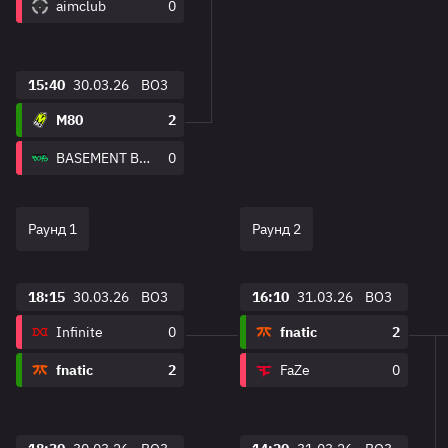
aimclub
0
15:40
30.03.26
BO3
M80
2
BASEMENT BOYS
0
Раунд 1
Раунд 2
18:15
30.03.26
BO3
16:10
31.03.26
BO3
Infinite
0
fnatic
2
fnatic
2
FaZe
0