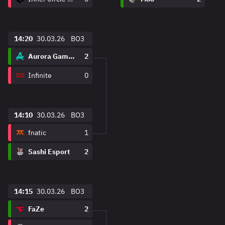
14:20
30.03.26
BO3
Aurora Gaming
2
Infinite
0
14:10
30.03.26
BO3
fnatic
1
Sashi Esport
2
14:15
30.03.26
BO3
FaZe
2