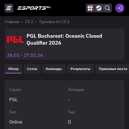
Главная
CS 2
Турниры по CS 2
PGL Bucharest: Oceanic Closed
Qualifier 2026
26.02 - 27.02.26
Обзор
Сетка
Команды
Результаты
Призовые места
Серия
Локация
PGL
-
Тип
Тир
Online
D