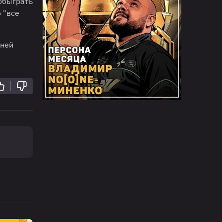
 обыграть
 "все
жней