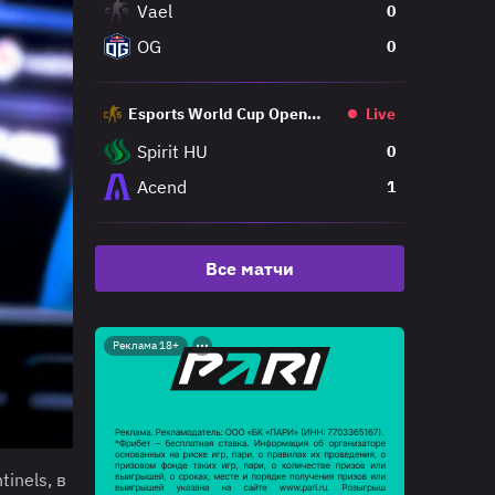
Vael
0
OG
0
Esports World Cup Open
Live
Qualifier
Spirit HU
0
Acend
1
Все матчи
Реклама 18+
inels, в