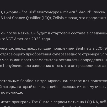
O, Джордан "Zellsis" Монтемурро и Майкл "Shroud" Гжесик
st Chance Qualifier (LCQ), Zellsis сказал, что продолжит
л он после матча. Он будет в стартовом составе в следующ
иге VCT Americas 2023 года.
м месяце, перед предстоящим появлением Sentinels в LCQ. 
 потрясающего приобретения суперзвездного стримера Shr
ного члена или просто заместителя оставался неопределенн
n1 опубликовала заявление о том, что он присоединяется 
 остальным Sentinels в тренировочном лагере для подгото
 лагерь, который он когда-либо посещал, и что ему очень
 по команде.
ом итоге проиграли The Guard в первом матче на LCQ NA, всё