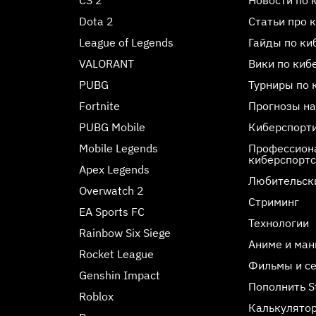
Dota 2
Статьи про 
League of Legends
Гайды по ки
VALORANT
Вики по киб
PUBG
Турниры по 
Fortnite
Прогнозы на
PUBG Mobile
Киберспорт
Mobile Legends
Профессиона
киберспорт
Apex Legends
Любительск
Overwatch 2
Стриминг
EA Sports FC
Технологии
Rainbow Six Siege
Аниме и ман
Rocket League
Фильмы и с
Genshin Impact
Пополнить 
Roblox
Калькулятор