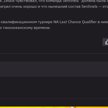
 Zellsis чувствовал, что команда Sentinels "должна была
d играл очень хорошо и что нынешний состав Sentinels — это
квалификационном турнире NA Last Chance Qualifier в ни
 по тихоокеанскому времени.