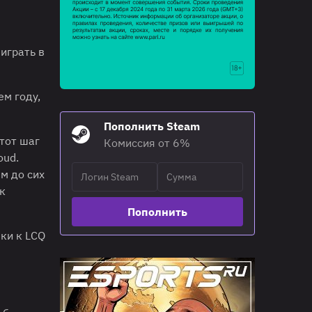
 играть в
ем году,
Пополнить Steam
Этот шаг
Комиссия от 6%
oud.
ым до сих
к
Пополнить
вки к LCQ