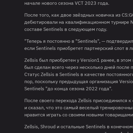
начале нового сезона VCT 2023 года.
После того, как двое звёздных новичка из CS:G
дебютировали на квалификационном турнире NA La
составе Sentinels в следующем году.
"Теперь я постоянно в "Sentinels", — подтверди
если Sentinels приобретет партнерский слот в л
Zellsis был приобретен у Version1 ранее, в это
был сделан всего через несколько дней после
Статус Zellsis в Sentinels в качестве постоян
пор, поскольку предыдущая организация Versio
Sentinels "до конца сезона 2022 года".
После своего перехода Zellsis присоединился к
и сказал, что это самый веселый тренировочный
нравится играть со своими новыми товарищами
Zellsis, Shroud и остальные Sentinels в конечн