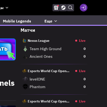
ды
Mobile Legends
Еще
Матчи
Nexus League
Live
Team High Ground
0
Ancient Ones
0
Esports World Cup Open
Live
Qualifier
levelONE
0
nels
Phantom
0
Esports World Cup Open
Live
Qualifier