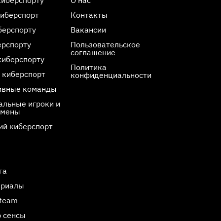
киберспорт
Контакты
берспорту
Вакансии
ерспорту
Пользовательское
соглашение
киберспорту
Политика
 киберспорт
конфиденциальности
ивные команды
льные игроки и
смены
ий киберспорт
га
ериалы
Steam
 сенсы