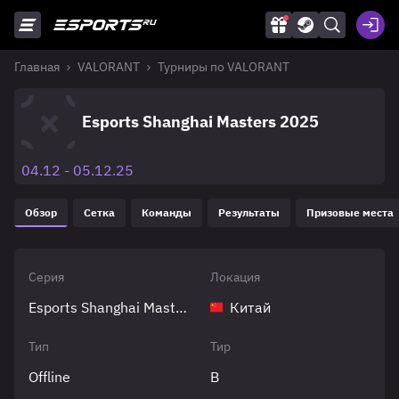
Главная
VALORANT
Турниры по VALORANT
Esports Shanghai Masters 2025
04.12 - 05.12.25
Обзор
Сетка
Команды
Результаты
Призовые места
Серия
Локация
Esports Shanghai Masters
Китай
Тип
Тир
Offline
B