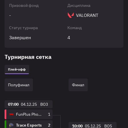
Призовой фонд
Дисциплина
-
VALORANT
Статус турнира
Команд
Завершен
4
Турнирная сетка
Плей-офф
Полуфинал
Финал
07:00
04.12.25
BO3
FunPlus Phoenix
1
Trace Esports
2
10:00
05.12.25
BO5