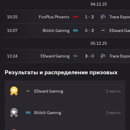
04.12.25
10:25
FunPlus Phoenix
1
-
2
Trace Espo
15:07
Bilibili Gaming
0
-
2
EDward Ga
05.12.25
13:24
EDward Gaming
3
-
0
Trace Espo
Результаты и распределение призовых
EDward Gaming
1 место
Bilibili Gaming
2 место