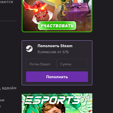
ажаются
о
Пополнить Steam
Комиссия от 6%
Пополнить
, вдвоём
 не
в