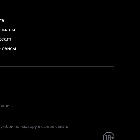
га
ериалы
Steam
 сенсы
очник.
лужбой по надзору в сфере связи,