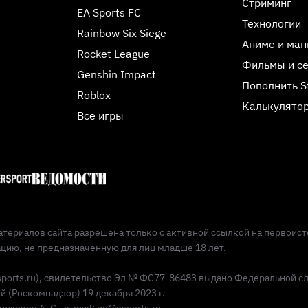
Стриминг
EA Sports FC
Технологии
Rainbow Six Siege
Аниме и ман
Rocket League
Фильмы и с
Genshin Impact
Пополнить 
Roblox
Калькулятор
Все игры
териалов сайта разрешена только с активной ссылкой на первоист
ию, не предназначенную для лиц младше 18 лет.
Esports.ru), свидетельство Эл № ФС77-86483 выдано Федеральной с
(Роскомнадзор) 19 декабря 2023 г.
жоков А. С., e-mail: qq@esports.ru