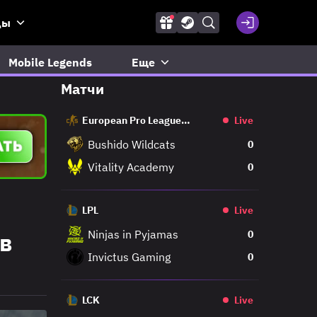
ды
Mobile Legends
Еще
Матчи
European Pro League
Live
Regular
Bushido Wildcats
0
Vitality Academy
0
LPL
Live
Ninjas in Pyjamas
в
0
Invictus Gaming
0
LCK
Live