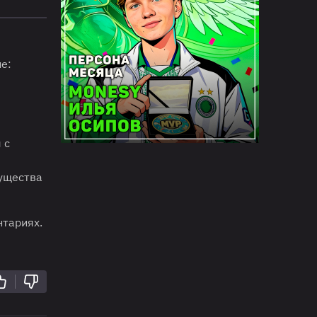
е:
 с
мущества
нтариях.