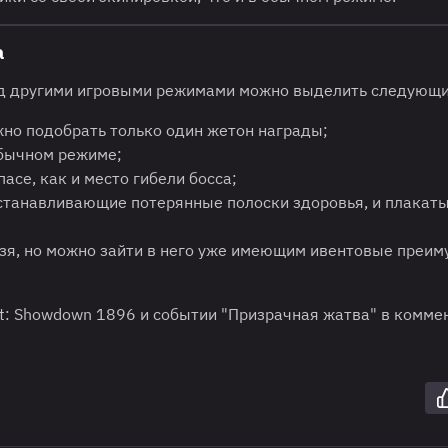
а
ред другими игровыми режимами можно выделить следующи
ожно подобрать только один жетон награды;
обычном режиме;
асе, как и место гибели босса;
сстанавливающие потерянные полоски здоровья, и плакаты
ьзя, но можно зайти в него уже имеющим ивентовые преи
t: Showdown 1896 и событии "Призрачная жатва" в комме