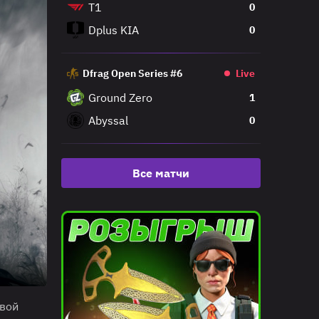
T1
0
Dplus KIA
0
Dfrag Open Series #6
Live
Ground Zero
1
Abyssal
0
Все матчи
овой