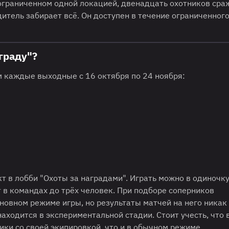
, ограниченном одной локацией, двенадцать охотников ср
дитель забирает всё. Он доступен в течение ограниченног
граду"?
м каждые выходные с 16 октября по 24 ноября:
т в лобби "Охоты за наградами". Играть можно в одиночку
т в командах до трёх человек. При подборе соперников
новном режиме игры, но результаты матчей на него никак
аходится в экспериментальной стадии. Стоит учесть, что 
ики со своей экипировкой, что и в обычном режиме.