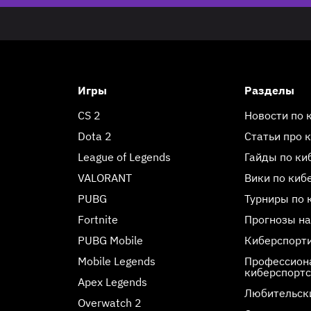
Игры
Разделы
CS 2
Новости по 
Dota 2
Статьи про 
League of Legends
Гайды по ки
VALORANT
Вики по киб
PUBG
Турниры по 
Fortnite
Прогнозы на
PUBG Mobile
Киберспорт
Mobile Legends
Профессиона
киберспорт
Apex Legends
Любительск
Overwatch 2