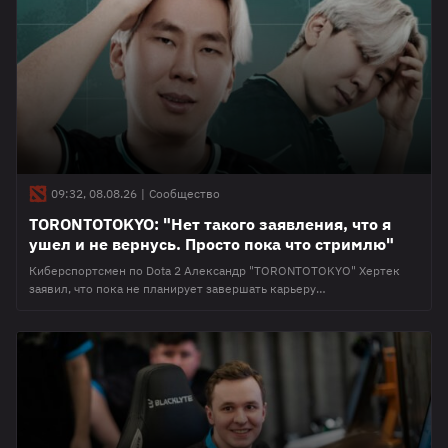
конце 2024 года. На момент публикации у клуба есть команды в
других дисциплинах
09:32, 08.08.26
|
Сообщество
TORONTOTOKYO: "Нет такого заявления, что я
ушел и не вернусь. Просто пока что стримлю"
Киберспортсмен по Dota 2 Александр "TORONTOTOKYO" Хертек
заявил, что пока не планирует завершать карьеру
профессионального игрока. Комментарии прозвучали во время
прямой трансляции на Twitch. TORONTOTOKYO находится в
инактиве два месяца. В начале июля он покинул состав OG, где его
заменил Марк Поло "Raven" Луис Фаусто. Сейчас киберспортсмен
активно стримит и играет в Доту. Ранее Хертек поделился
прогнозом