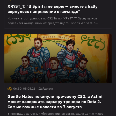
XRYST_T: "В Spirit я не верю — вместе с hally
вернулось напряжение в команде"
Комментатор турниров по CS2 Тагир "XRYST_T" Хуснутдинов
поделился ожиданиями от предстоящего Esports World Cup
2026 по CS2. В интервью порталу CyberMeta он назвал главных
фаворитов турнира, а также объяснил, почему не включил в их
число Team Spirit. Публикуется с сохранением орфографии и
пунктуации источника Также XRYST_T поделился размышлениями о
том, кто из аутсайдеров может удивить зрителей по ходу турнира
06:30, 08.08.26
|
Дайджест
Gentle Mates покинули про-сцену CS2, а Astini
может завершить карьеру тренера по Dota 2.
Самые важные новости за 7 августа
В пятницу, 7 августа, киберспортивная организация Gentle Mates