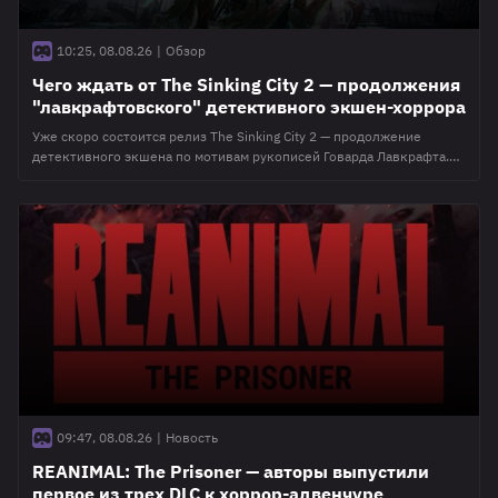
10:25, 08.08.26
|
Обзор
Чего ждать от The Sinking City 2 — продолжения
"лавкрафтовского" детективного экшен-хоррора
Уже скоро состоится релиз The Sinking City 2 — продолжение
детективного экшена по мотивам рукописей Говарда Лавкрафта.
Несмотря на статус сиквела, в рамках игры разработчики намерены
рассказать совершенно новую историю, с минимальным
количеством связи с первой частью. Чего стоит ждать геймерам,
готовым бросить вызов "лавкрафтовскому" ужасу — рассказываем
в этом материале. 🐙 О чем будет
09:47, 08.08.26
|
Новость
REANIMAL: The Prisoner — авторы выпустили
первое из трех DLC к хоррор-адвенчуре