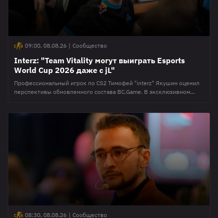
09:00, 08.08.26
|
Сообщество
Interz: "Team Vitality могут выиграть Esports
World Cup 2026 даже с jL"
Профессиональный игрок по CS2 Тимофей "interz" Якушин оценил
перспективы обновленного состава BC.Game. В эксклюзивном
интервью порталу CyberMeta киберспортсмен отметил, что
неудачное выступление на Esports World Cup 2026 не окажет
существенного влияния на команду. Публикуется с сохранением
орфографии и пунктуации источника Также interz
прокомментировал недавние перестановки в Team Vitality. По его
мнению, даже с Юстинасом "jL" Лекавичусом в
08:30, 08.08.26
|
Сообщество