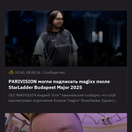
Пост был опубликован на личном канале эксперта в Telegram.
Maelstorm считает, что в основную стадию чемпионата пройдут
PARIVISION, Team Yandex, Team Falcons, Team Liquid, Team Spirit, 1w
Team, Xtreme Gaming и BetBoom Team. Со счетом 1:4 группы
завершат Team Resilience и L1ga
10:42, 08.08.26
|
Сообщество
PARIVISION могли подписать magixx после
StarLadder Budapest Major 2025
CEO PARIVISION Андрей "Kimi" Квасневский сообщил, что клуб
рассматривал подписание Бориса "magixx" Воробьева. Однако
позже Team Spirit вернули его в основной ростер и организация
остановила свой выбор на Иване "zweih" Гогине. Об этом
Квасневский рассказал в интервью на YouTube-канале команды.
Публикуется с сохранением орфографии и пунктуации источника
Magixx находился на скамейке Spirit с июля по декабрь 2025 года.