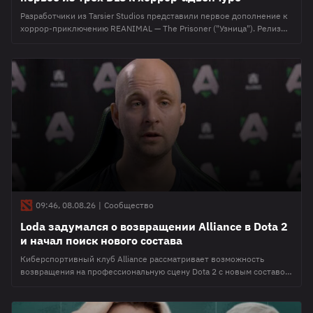
Разработчики из Tarsier Studios представили первое дополнение к
хоррор-приключению REANIMAL — The Prisoner ("Узница"). Релиз
состоялся поздним вечером 7 августа. В первом из трёх
запланированных DLC игрокам представили новый регион со
своими локациями, чудовищем и дополнительными деталями для
уже существующих уровней оригинальной игры. Героями
дополнения стали два новых персонажа — Солдатка и Узница.
Объединённые судьбой
09:46, 08.08.26
|
Сообщество
Loda задумался о возвращении Alliance в Dota 2
и начал поиск нового состава
Киберспортивный клуб Alliance рассматривает возможность
возвращения на профессиональную сцену Dota 2 с новым составом
из игроков Европы или СНГ. Об этом сообщил совладелец и CEO
организации Джонатан "Loda" Берг посте на личном аккаунте в X.
Последний ростер Alliance по Dota 2 прекратил существование в