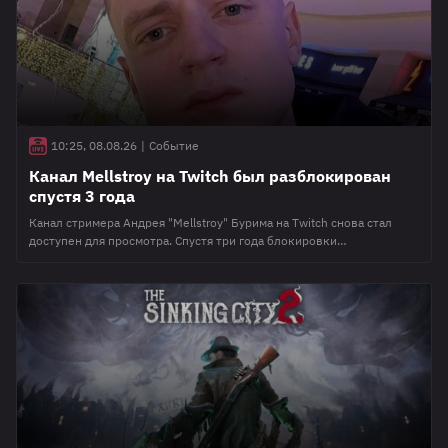
После
10:25, 08.08.26
|
Событие
Канал Mellstroy на Twitch был разблокирован
спустя 3 года
Канал стримера Андрея "Mellstroy" Бурима на Twitch снова стал
доступен для просмотра. Спустя три года блокировки
администрация платформы сняла все ограничения с аккаунта
контент-мейкера. Канал находился в блокировке с 2023 года из-за
нарушений правил сервиса. Несмотря на снятие бана, Бурим не
сможет проводить трансляции на платформе — два его других
аккаунта по-прежнему заблокированы. По правилам