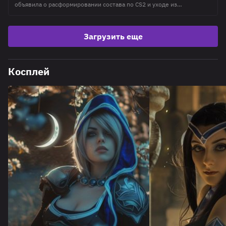
объявила о расформировании состава по CS2 и уходе из
дисциплины. При этом команда продолжит выступать в
квалификациях к Esports World Cup 2026 под другим тегом. В тот
же день тренер по Dota 2 Филипе "Astini" Астини заявил, что
Загрузить еще
следующий турнир может стать определяющим для его
дальнейшей карьеры.
Косплей