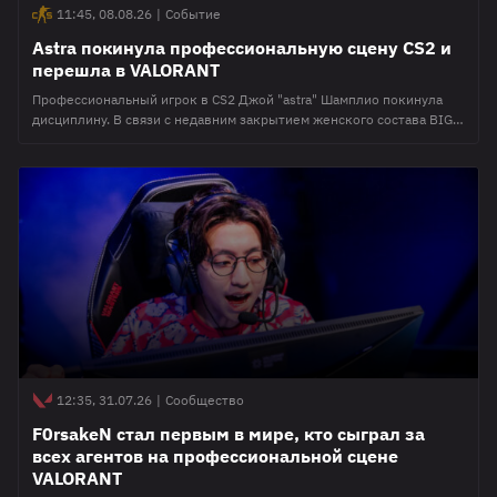
11:45, 08.08.26
|
Событие
Astra покинула профессиональную сцену CS2 и
перешла в VALORANT
Профессиональный игрок в CS2 Джой "astra" Шамплио покинула
дисциплину. В связи с недавним закрытием женского состава BIG
EQUIPA она решила сменить направление и продолжить карьеру
киберспортсмена в VALORANT. Соответствующее объявление
появилось на аккаунте Шамплио в X. В 2025 году astra стала
победительницей в номинации "игрок года среди женщин" в CS2 на
премии HLTV Awards 2025, а
12:35, 31.07.26
|
Сообщество
F0rsakeN стал первым в мире, кто сыграл за
всех агентов на профессиональной сцене
VALORANT