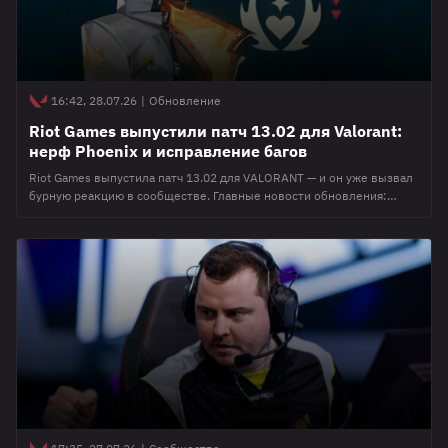
16:42, 28.07.26
|
Обновление
Riot Games выпустили патч 13.02 для Valorant:
нерф Phoenix и исправление багов
Riot Games выпустила патч 13.02 для VALORANT — и он уже вызвал
бурную реакцию в сообществе. Главные новости обновления:
Фениксу увеличили стоимость ультимейта, в режим "Захват"
добавили три карты, а Deadlock на некоторое время стала самым
страшным агентом в игре, научившись наносить почти миллион
урона. Разбираем все изменения на русском языке. Все платформы
Изменения агентов