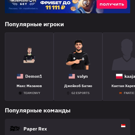
Реклама 18+
Популярные игроки
Demon1
valyn
kaaj
Макс Мазанов
Джейкоб Батио
Каетан Харе
TEAM ENVY
G2 ESPORTS
FNATIC
Популярные команды
Paper Rex