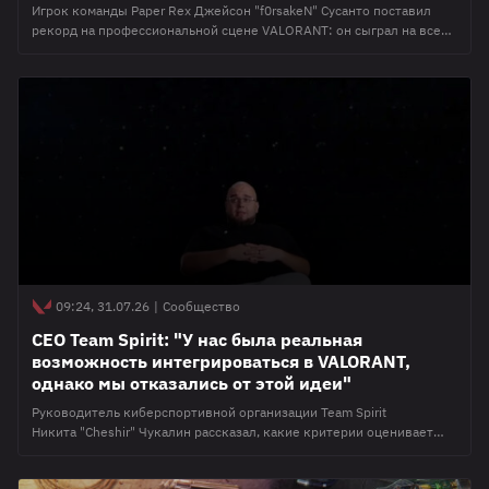
Игрок команды Paper Rex Джейсон "f0rsakeN" Сусанто поставил
рекорд на профессиональной сцене VALORANT: он сыграл на всех
существующих агентах в рамках официальных матчей. Последниим
героем стал Gekko, которого f0rsakeN взял в матче против Team
Secret на VCT Pacific Stage 2 2026. VCT Pacific Stage 2 2026 проходит
с 16 июля по 6 сентября. 2 лучшие команды
09:24, 31.07.26
|
Сообщество
CEO Team Spirit: "У нас была реальная
возможность интегрироваться в VALORANT,
однако мы отказались от этой идеи"
Руководитель киберспортивной организации Team Spirit
Никита "Cheshir" Чукалин рассказал, какие критерии оценивает
клуб при входе в новую дисциплину. Комментарии были
опубликованы в его Telegram-канале в рамках рубрики "вопрос-