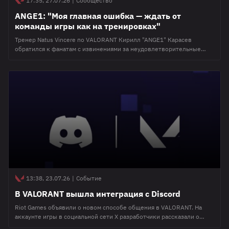
17:35, 27.07.26
|
Сообщество
ANGE1: "Моя главная ошибка — ждать от
команды игры как на тренировках"
Тренер Natus Vincere по VALORANT Кирилл "ANGE1" Карасев
обратился к фанатам с извинениями за неудовлетворительные
результаты на VCT 2026: EMEA Stage 2. На своей странице в X
наставник признал, что команда находится не в лучшей форме, и
взял на себя ответственность за ошибки в организации игры.
ANGE1 занял позицию тренера Natus Vincere в декабре 2025 года,
сменив
13:38, 23.07.26
|
Событие
В VALORANT вышла интеграция с Discord
Riot Games объявили о новом способе общения в VALORANT. На
аккаунте игры в социальной сети X разработчики рассказали о
синхронизации с Discord. Задача обновления — упрощение