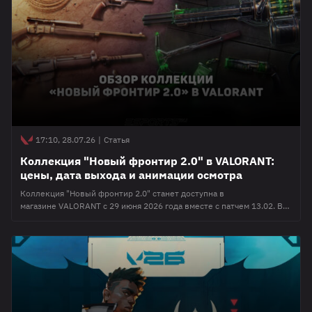
ответ". Ранее глава Spirit поделился планами клуба на Deadlock. Он
отметил, что организация ждет релиза нового проекта от Valve и
допустил появление ростера в дисциплине. Ознакомиться со всеми
подробностями можно по
17:10, 28.07.26
|
Статья
Коллекция "Новый фронтир 2.0" в VALORANT:
цены, дата выхода и анимации осмотра
Коллекция "Новый фронтир 2.0" станет доступна в
магазине VALORANT с 29 июня 2026 года вместе с патчем 13.02. В
данном материале мы покажем все анимации осмотра оружия по
отдельности, расскажем о стоимости коллекции, а также ответим
на самые часто задаваемые вопросы. 🗡️ Что войдет в коллекцию
"Neo Frontier 2.0" В коллекцию "Новый фронтир 2.0" войдут: Vandal,
Shorty