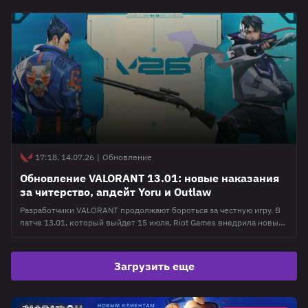
коммуникации и ускорение набора команд для рейтинговых
матчей. Известно, что после связки учетных записей активность из
мессенджера будет появляться в шутере. В полной мере новинкой
удастся насладиться только тем,
17:18, 14.07.26
|
Обновление
Обновление VALORANT 13.01: новые наказания
за читерство, апдейт Yoru и Outlaw
Разработчики VALORANT продолжают бороться за честную игру. В
патче 13.01, который выйдет 15 июля, Riot Games внедрила новые
инструменты для выявления манипуляций с рангом, а также
скорректировала способности Iso и Yoru и переработала
снайперскую винтовку Outlaw. Кроме того, игроков ждёт
Загрузить еще
интеграция с Discord и целый ряд исправлений ошибок агентов и
карт. Рассказываем обо всех изменениях