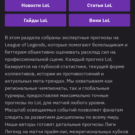
Новости LoL
Статьи LoL
Гайды LoL
Вики LoL
В этом раздела собраны экспертные прогнозы на
League of Legends, которые помогают болельщикам и
беттерам объективно оценивать расклад сил на
профессиональной сцене. Каждый прогноз LoL
базируется на глубокой статистике, текущей форме
коллективов, истории их противостояний и
актуальных мета-трендах. Мы охватываем как
региональные чемпионаты, так и глобальные
турниры, предоставляя максимально точные
прогнозы по LoL для матчей любого уровня.
Масштаб освещаемых событий позволяет фанатам
следить за развитием дисциплины по всему миру.
Наши авторы готовят детальные прогнозы Лиги
Легенд на матчи прайм-лиг, межрегиональных кубков