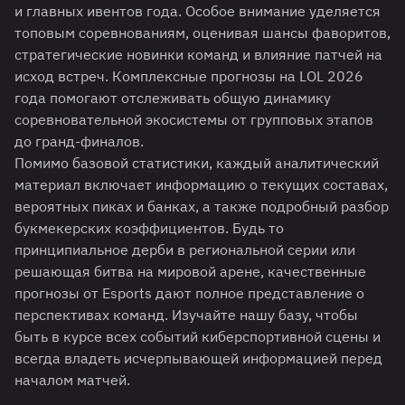
и главных ивентов года. Особое внимание уделяется
топовым соревнованиям, оценивая шансы фаворитов,
стратегические новинки команд и влияние патчей на
исход встреч. Комплексные прогнозы на LOL 2026
года помогают отслеживать общую динамику
соревновательной экосистемы от групповых этапов
до гранд-финалов.
Помимо базовой статистики, каждый аналитический
материал включает информацию о текущих составах,
вероятных пиках и банках, а также подробный разбор
букмекерских коэффициентов. Будь то
принципиальное дерби в региональной серии или
решающая битва на мировой арене, качественные
прогнозы от Esports дают полное представление о
перспективах команд. Изучайте нашу базу, чтобы
быть в курсе всех событий киберспортивной сцены и
всегда владеть исчерпывающей информацией перед
началом матчей.