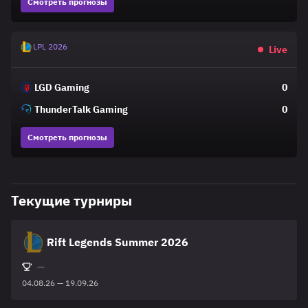
Смотреть прогнозы
LPL 2026
Live
LGD Gaming
0
ThunderTalk Gaming
0
Смотреть прогнозы
Текущие турниры
Rift Legends Summer 2026
—
04.08.26 — 19.09.26