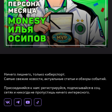
Ничего лишнего, только киберспорт.
Самые свежие новости, актуальные статьи и обзоры событий.
Присоединяйся к нам: регистрируйся, подписывайся в соц.
сетях и никогда не пропустишь ничего интересного.