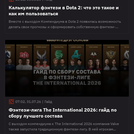
Калькулятор фэнтези в Dota 2: что это такое и
как им пользоваться
Вместе с выходом Компендиума в Dota 2 появилась возможность
делать свои прогнозы и сформировать собственную фэнтези-
команду. И в этот раз Valve многое изменили. Настолько, что
разобраться в происходящем без отдельного гайда довольно
сложно, а если хотите пробиться минимум в 85-й процентиль, тогда
для этого есть смысл воспользоваться калькулятором фэнтези в
Дота 2. Что это такое
07:02, 31.07.26
|
Гайд
Фэнтези-лига The International 2026: гайд по
сбору лучшего состава
С выходом компендиума к The International 2026 компания Valve
также запустила традиционную фэнтези-лигу. В ней игрокам