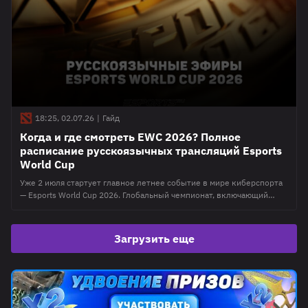
18:25, 02.07.26
|
Гайд
Когда и где смотреть EWC 2026? Полное
расписание русскоязычных трансляций Esports
World Cup
Уже 2 июля стартует главное летнее событие в мире киберспорта
— Esports World Cup 2026. Глобальный чемпионат, включающий
соревнования по дисциплинам, в которых участвует более 200
организации, собирает на сцене Paris Expo Porte de Versailles в
Париже, Франция, и за экранами устройств миллионы зрителей,
Загрузить еще
следящих за ходом событий, любимыми играми и командами.
Редакция Esports.ru подготовила