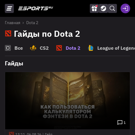
Главная
Dota 2
Гайды по Dota 2
Все
CS2
Dota 2
League of Legen
Гайды
1
13:11, 06.08.26
|
Гайд