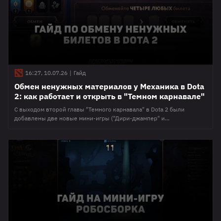
карнавал", новая
16:27, 10.07.26
|
Гайд
Обмен ненужных материалов у Механика в Dota
2: как работает и открыть в "Темном карнавале"
С выходом второй главы "Темного карнавала" в Dota 2 были
добавлены две новые мини-игры ("Дири-джампер" и
""Робосборка"), а также открылась возможность обмениваться
ненужными билетами с друзьями. Как это сделать и на каком этапе
открывается возможность? Подробности в материале ниже. Как
открыть обмен билетов в Доте 2 Механик с его обменом
открывается практически в самом конце