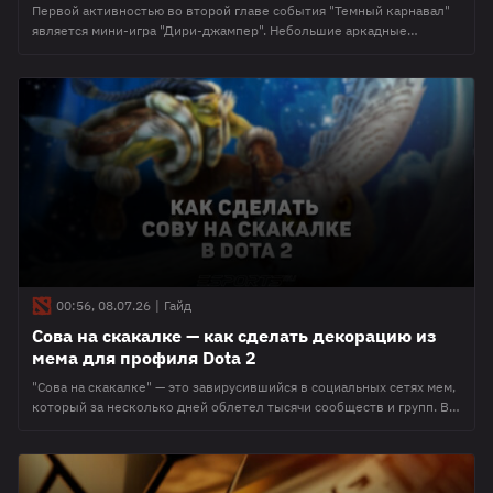
Первой активностью во второй главе события "Темный карнавал"
является мини-игра "Дири-джампер". Небольшие аркадные
режимы стали визитной карточкой последних ивентов в Доте 2. В
этом гайде разобраны основные механики и стратегия для полного
прохождения мини-игры "Дири-джампер". В чем суть мини-игры
"Дири-джампер" Как и предыдущие мини-игры в событии, "Дири-
джампер" является отсылкой на один из известных проектов гейм-
индустрии.
00:56, 08.07.26
|
Гайд
Сова на скакалке — как сделать декорацию из
мема для профиля Dota 2
"Сова на скакалке" — это завирусившийся в социальных сетях мем,
который за несколько дней облетел тысячи сообществ и групп. В
нем была показана карта с изображением совы со скакалкой,
которая так полюбилась фанатам коротких роликов. Продажи
наборов с аналогичными картами взлетели на маркетплейсах, а в
то же самое время спрос дошел и до игрового сообщества.