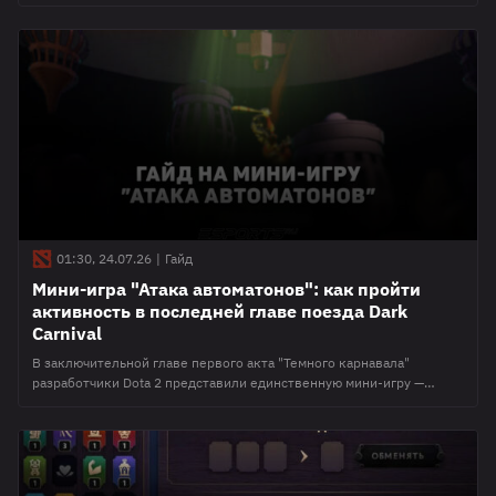
предстоит собрать собственную команду из участников
чемпионата, выбрать подходящие показатели и тренерские
титулы, а затем получать очки в зависимости от результатов
киберспортсменов на турнире. По итогам TI 2026 наиболее
успешные участники фэнтези-лиги смогут открыть основные
награды компендиума. В этом
01:30, 24.07.26
|
Гайд
Мини-игра "Атака автоматонов": как пройти
активность в последней главе поезда Dark
Carnival
В заключительной главе первого акта "Темного карнавала"
разработчики Dota 2 представили единственную мини-игру —
"Атака автоматонов". Для полного прохождения активности
игрокам потребуется подготовка и особые навыки. Редация
Esports.ru собрала все фишки и упрощения для фарма этой аркады.
В чем суть мини-игры "Атака автоматонов" В отличие от
предыдущих активностей в рамках первой главы "Темный