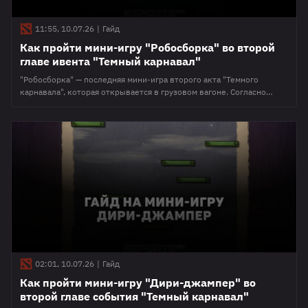
11:55, 10.07.26
|
Гайд
Как пройти мини-игру "Робосборка" во второй
главе ивента "Темный карнавал"
"Робосборка" — последняя мини-игра второго акта "Темного
карнавала", которая открывается в грузовом вагоне. Согласно
описанию, необходимо помочь Механику поймать ящики с
запчастями автоматонов. Поэтому мы предлагаем разобраться, как
это сделать с первого раза или хотя бы потратить на прохождение
максимум пару минут. В чём суть мини-игры "Робосборка" в Доте 2
По сути, на этот раз
02:01, 10.07.26
|
Гайд
Как пройти мини-игру "Дири-джампер" во
второй главе события "Темный карнавал"