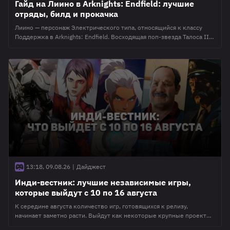
Гайд на Лиино в Arknights: Endfield: лучшие
отряды, билд и прокачка
Лиино — персонаж Электрического типа, относящийся к классу
Поддержка в Arknights: Endfield. Восходящая поп-звезда Талоса II
специализируется на поддержке в электрических и природных
командах. Она обеспечивает стабильное лечение, постоянные
баффы к атаке и восстанавливает очки навыков союзникам после
активации их боевых умений. Главная особенность Лиино — две
боевые стойки, активирующиеся боевым навыком и ультимейтом.
Они
13:18, 09.08.26
|
Дайджест
Инди-вестник: лучшие независимые игры,
которые выйдут с 10 по 16 августа
К середине августа количество игр, готовящихся к релизу,
начинает заметно расти. Выйдут как некоторые крупные проекты,
вроде многопользовательского шутера Hell Let Loose: Vietnam, так