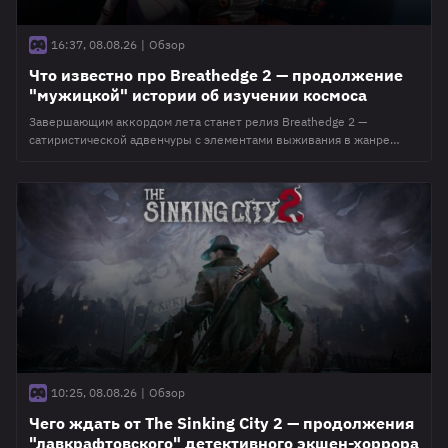
16:37, 08.08.26
|
Обзор
Что известно про Breathedge 2 — продолжение
"мужицкой" истории об изучении космоса
Завершающим аккордом лета станет релиз Breathedge 2 —
сатиристической адвенчуры с элементами выживания в жанре
ретро-футуризма. Ещё первая часть от российской независимой
студии RedRuins Softworks произвела большое впечатление среди
геймеров по всему миру. Сиквел же обещает дать куда больше, как
по части запоминающихся персонажей, так и в рамках игрового
процесса. Главное о грядущем релизе проекта
10:25, 08.08.26
|
Обзор
Чего ждать от The Sinking City 2 — продолжения
"лавкрафтовского" детективного экшен-хоррора