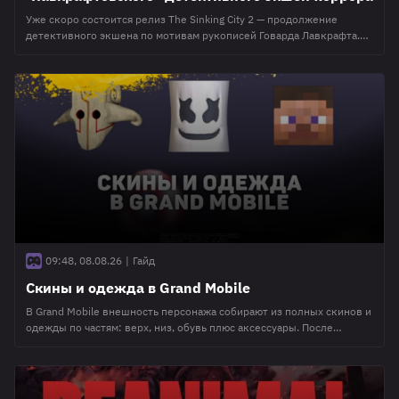
Уже скоро состоится релиз The Sinking City 2 — продолжение
детективного экшена по мотивам рукописей Говарда Лавкрафта.
Несмотря на статус сиквела, в рамках игры разработчики намерены
рассказать совершенно новую историю, с минимальным
количеством связи с первой частью. Чего стоит ждать геймерам,
готовым бросить вызов "лавкрафтовскому" ужасу — рассказываем
в этом материале. 🐙 О чем будет
09:48, 08.08.26
|
Гайд
Скины и одежда в Grand Mobile
В Grand Mobile внешность персонажа собирают из полных скинов и
одежды по частям: верх, низ, обувь плюс аксессуары. После
обновления инвентаря в Гранд Мобайл это отдельный раздел
"Одежда" с поиском, редкостью и примерочной. Разбираем, чем
костюм отличается от отдельных вещей, где купить скин и как не
потерять нитки при удалении. Скин или одежда по частям