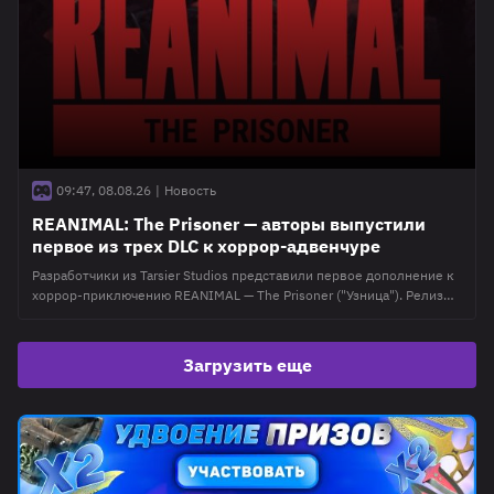
09:47, 08.08.26
|
Новость
REANIMAL: The Prisoner — авторы выпустили
первое из трех DLC к хоррор-адвенчуре
Разработчики из Tarsier Studios представили первое дополнение к
хоррор-приключению REANIMAL — The Prisoner ("Узница"). Релиз
состоялся поздним вечером 7 августа. В первом из трёх
запланированных DLC игрокам представили новый регион со
своими локациями, чудовищем и дополнительными деталями для
Загрузить еще
уже существующих уровней оригинальной игры. Героями
дополнения стали два новых персонажа — Солдатка и Узница.
Объединённые судьбой