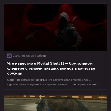
и множество проектов с куда меньшими бюджетами и опытом, но
от того не менее интересные и стоящие внимания. В этом
материале мы расскажем, какие игры от независимых
разработчиков стоит ждать в
20:47, 08.08.26
|
Обзор
Что известно о Mortal Shell II — брутальном
слэшере с телами павших воинов в качестве
оружия
Одной из самых ожидаемых игр августа стала Mortal Shell II —
суровая экшен-адвенчура в мрачном мире, полном ужасающих
чудовищ и коварных врагов. Название игры напрямую связано с
игровым процессом, где предстоит заселять смертные оболочки
великих воинов, со своими боевыми стилями и предпочтениями по
оружию. В этом материале мы расскажем, чего стоит ждать от
проекта. 🤔