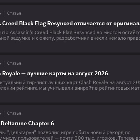
ендарные герои, артефакты и таланты. Тир-лист RAID: Shad
лист — это полезный инструмент, который помогает
6
|
Статья
s Creed Black Flag Resynced отличается от оригинал
 что Assassin's Creed Black Flag Resynced во многом остаёт
ьной задумке и сюжету, разработчики внесли немало прав
оков большим количеством дополнительного контента. Ка
 изменения появились в ремастере по сравнению с оригин
ью — рассказываем в этом материале. Графические и
личия Одним из главных отличий Resynced
6
|
Статья
h Royale — лучшие карты на август 2026
туальный тир-лист лучших карт Clash Royale на август 2
влении рейтинга мы учитывали винрейт в рейтинговых мат
 банов, а также данные с профессиональных турниров. В
к вошли карты, которые показывают наилучшие результат
 мете — по версии редакции Esports.ru. Лучшие карты в 
т Клеш Рояль
6
|
Статья
Deltarune Chapter 6
вы "Дельтарун" позволил игре побить новый рекорд по
числу пользователей — почти 300 тыс. игроков. Теперь в