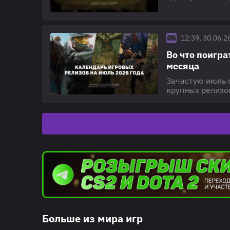
растущая фанба
может состоятьс
Обратите внима
информации. Чт
12:39, 30.06.2
Во что поигр
месяца
Зачастую июль 
крупных релизов
году игроков ж
независимых ра
скоротать летни
Assassin's
Больше из мира игр