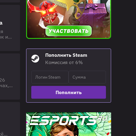
ow
а
ся
ок и
кие
альной
Пополнить Steam
Комиссия от 6%
026
чах,
Пополнить
ы в
"Клеш
сё