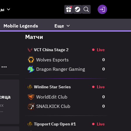
ды
Mobile Legends
Еще
Матчи
VCT China Stage 2
Live
Wolves Esports
0
Dragon Ranger Gaming
0
Winline Star Series
Live
сяца
WorldEdit Club
0
ых
SNAILKICK Club
0
ят
р до
Tipsport Cup Open #1
Live