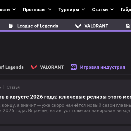
ости
Прогнозы
Турниры
Статьи
Гай
League of Legends
VALORANT
of Legends
VALORANT
Игровая индустрия
6
|
Статья
ть в августе 2026 года: ключевые релизы этого ме
 концу, а значит — уже скоро начнётся новый сезон главн
 2026 года. Впрочем, на август тоже запланирован выход
 игр. В том числе некоторые крупные студии уже познаком
ими творениями, которые могут занять любителей видеоиг
года. В этом материале мы расскажем, за какими релизами