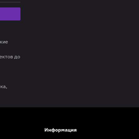
окие
ектов до
ка,
Информация