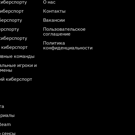
киберспорту
О нас
киберспорт
Контакты
берспорту
Вакансии
ерспорту
Пользовательское
соглашение
киберспорту
Политика
 киберспорт
конфиденциальности
ивные команды
льные игроки и
смены
ий киберспорт
га
ериалы
Steam
 сенсы