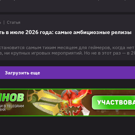
за с нетерпением ждёт выхода шестой главы. О том, когд
я релиз Deltarune Chapter 6 — рассказываем в этом матери
ние: материал будет обновляться с учётом актуальной
о известно о
6
|
Статья
ать в июле 2026 года: самые амбициозные релизы
становится самым тихим месяцем для геймеров, когда нет
, ни крупных игровых мероприятий. Но не в этот раз — в 
дут долгожданные ремастеры, необычные тайтлы от
зработчиков и в целом интересные проекты, которые пом
е вечера. Подробнее о главных из них — в этом материале
Загрузить еще