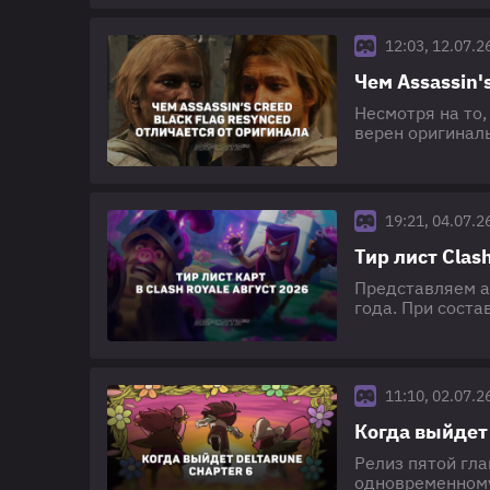
Esports.ru: лег
Legends 🏆 Тир-
12:03, 12.07.2
Чем Assassin'
Несмотря на то,
верен оригинал
обеспечили игр
нововведения и
четвёртой част
технические от
19:21, 04.07.2
Тир лист Clas
Представляем ак
года. При соста
частоту пиков и
итоговый списо
текущей игровой
Рояль" Тир-лис
11:10, 02.07.2
Когда выйдет 
Релиз пятой гла
одновременному 