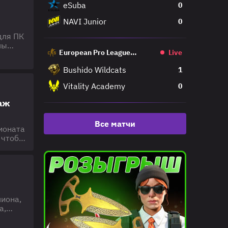
eSuba
0
NAVI Junior
0
для ПК
мы
European Pro League
Live
овая
Regular
ва
Bushido Wildcats
1
Vitality Academy
0
таж
Все матчи
ионата
 чтобы
в до
 Tanks
пиона,
а,
с.