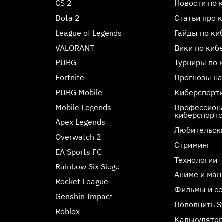
CS 2
Новости по 
Dota 2
Статьи про 
League of Legends
Гайды по ки
VALORANT
Вики по киб
PUBG
Турниры по 
Fortnite
Прогнозы на
PUBG Mobile
Киберспорт
Mobile Legends
Профессиона
киберспорт
Apex Legends
Любительск
Overwatch 2
Стриминг
EA Sports FC
Технологии
Rainbow Six Siege
Аниме и ман
Rocket League
Фильмы и с
Genshin Impact
Пополнить 
Roblox
Калькулятор