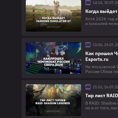
14:14, 30.07.2
Когда выйдет 
Хотя 2026 год е
и консолей може
рассказываем, 
часть может от
года назад. По
15:00, 29.07.2
Как прошел Ч
Esports.ru
На московской 
России Сбера п
увидеть, кто ст
стратегий в ре
миллиона рублей
21:52, 16.07.2
Тир лист RAI
В RAID: Shadow 
но и от того, н
Гидру, арену и 
Полные каталог