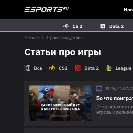
Нов
CS 2
Dota 2
Главная
Игровая индустрия
Статьи про игры
Все
CS2
Dota 2
League 
09:46, 31.07.2
Во что поигра
Лето подходит к
игровых релизов
многих стоящих
фанатов со сво
самого Нового 