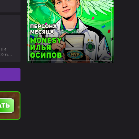
а
але. ‼️
 ни
2026
огут
.