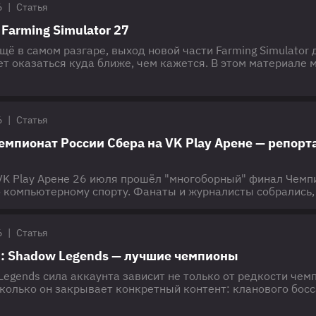
6
|
Статья
Farming Simulator 27
щё в самом разгаре, выход новой части Farming Simulator 
т оказаться куда ближе, чем кажется. В этом материале 
когда стоит ждать релиз "Фарминг Симулятор 27" и чем н
личаться от предыдущей крупной игры, вышедшей почти д
 какому принципу выходят новые FS
6
|
Статья
емпионат России Сбера на VK Play Арене — репор
VK Play Арене 26 июля прошёл "многоборный" финал Чемп
о компьютерному спорту. Фанаты и журналисты собрались,
анет лучшим в семи дисциплинах — от тактических шутеро
альном времени. Общий призовой фонд турнира составил 3
. Также в рамках ивента прошел и специальный турнир по
6
|
Статья
D: Shadow Legends — лучшие чемпионы
Legends сила аккаунта зависит не только от редкости чем
асколько он закрывает конкретный контент: кланового босс
подземелья. Ниже — тир-лист героев РЕЙД: Шадоу Ледженд
и и гайды по сборкам собраны в материалах