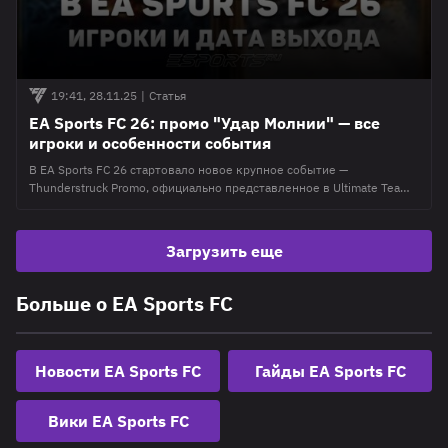
19:41, 28.11.25
|
Статья
EA Sports FC 26: промо "Удар Молнии" — все
игроки и особенности события
В EA Sports FC 26 стартовало новое крупное событие —
Thunderstruck Promo, официально представленное в Ultimate Team
как серия динамических карточек с возможностью улучшений.
Промо объединяет как текущих звёзд футбола, так и легенд в
линейке Thunderstruck ICONS. Каждая карта выполнена в
Загрузить еще
фирменном электрическом дизайне и может получать бусты в
зависимости от реальных матчей или выполненных
Больше о EA Sports FC
Новости EA Sports FC
Гайды EA Sports FC
Вики EA Sports FC