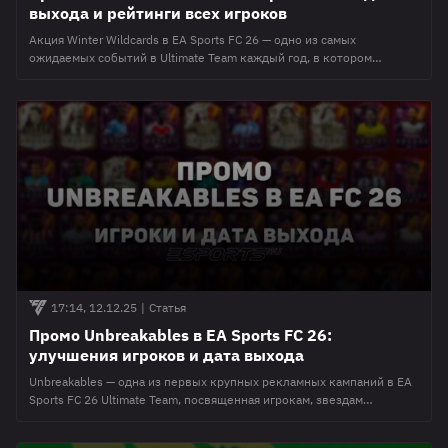
выхода и рейтинги всех игроков
Акция Winter Wildcards в EA Sports FC 26 — одно из самых
ожидаемых событий в Ultimate Team каждый год, в котором
специальные карточки для самых популярных мужских и женских
персонажей, героев и икон игры получают значительные
улучшения. В данном материале мы покажем какие карточки
получили улучшения в первую неделю промо-акции, а также
ответим на самые
17:14, 12.12.25
|
Статья
Промо Unbreakables в EA Sports FC 26:
улучшения игроков и дата выхода
Unbreakables — одна из первых крупных рекламных кампаний в EA
Sports FC 26 Ultimate Team, посвященная игрокам, звездам
женского футбола, героям и иконам. Событие стартовало 12
декабря и продлится до 19 декабря. В данном материале