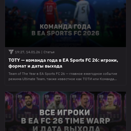
Sports
19:27, 14.01.26
|
Статья
TOTY — команда года в EA Sports FC 26: игроки,
формат и даты выхода
Team of The Year в EA Sports FC 26 — главное ежегодное событие
режима Ultimate Team, также известное как ТОТИ или Команда
года. В рамках ивента FC 26 в игру добавляются специальные
карточки лучших футболистов сезона с максимальными
характеристиками. Промо TOTY FC 26 традиционно считается
самым ценным событием года в ФИФА 26, так как именно