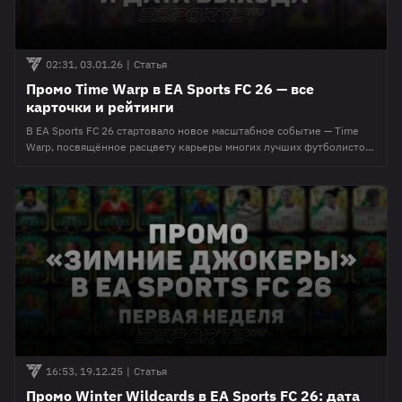
02:31, 03.01.26
|
Статья
Промо Time Warp в EA Sports FC 26 — все
карточки и рейтинги
В EA Sports FC 26 стартовало новое масштабное событие — Time
Warp, посвящённое расцвету карьеры многих лучших футболистов.
Отметим, что карточки имеют полную индивидуальную
сыгранность. Одними из самых интересных карт станут Лионель
Месси времен "Барселоны" и Криштиану Роналду в момент
выступления за "Ювентус", который выйдет во команде. Промо
стало доступным в магазине FUT 2 января
16:53, 19.12.25
|
Статья
Промо Winter Wildcards в EA Sports FC 26: дата