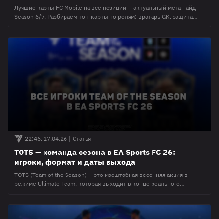
Лучшие карты FC Mobile на все позиции — актуальный мета-гайд
Season 6/7. Разбираем топ-карты по ролям: вратарь GK, защита
CB/LB/RB, полузащита CDM/CM/CAM, фланги LW/RW и нападение
ST/CF. Собрали состав по схеме 4-3-3 и пики для H2H и VSA по
рейтингам OVR и игровым статам — кого брать в основу, чтобы
состав реально работал. Состав мечты EA
22:46, 17.04.26
|
Статья
TOTS — команда сезона в EA Sports FC 26:
игроки, формат и даты выхода
TOTS (Team of the Season) — это масштабная весенняя акция в
режиме Ultimate Team, которая выходит в конце реального
футбольного сезона (апрель–июнь). В рамках TOTS в игре
появляются специальные улучшенные карточки футболистов,
которые показали лучшую игру по итогам сезона 2025/26 в своих
лигах. Как работает голосование за TOTS в FIFA 26 В этом году EA