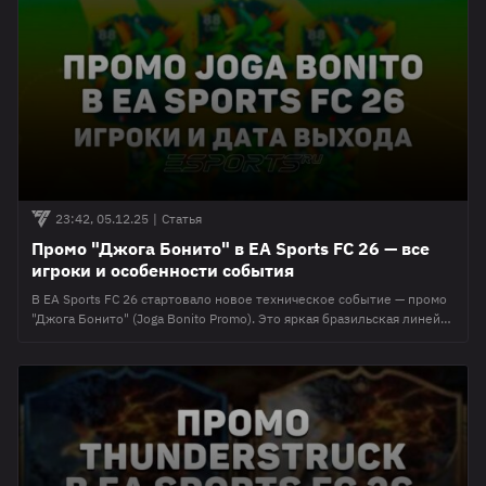
представлены все улучшения игроков, а также ответы на самые
часто задаваемые вопросы. Все игроки Unbreakables в FC 26 ⚽
Рейтинг
23:42, 05.12.25
|
Статья
Промо "Джога Бонито" в EA Sports FC 26 — все
игроки и особенности события
В EA Sports FC 26 стартовало новое техническое событие — промо
"Джога Бонито" (Joga Bonito Promo). Это яркая бразильская линейка
игроков в режиме Ultimate Team, посвящённая стилю футбола,
основанному на технике, импровизации и эффектных приёмах. В
промо представлены как современные звёзды, так и легендарные
ICONS, а карты выполнены в фирменной красочно-жёлтой
эстетике с акцентом на