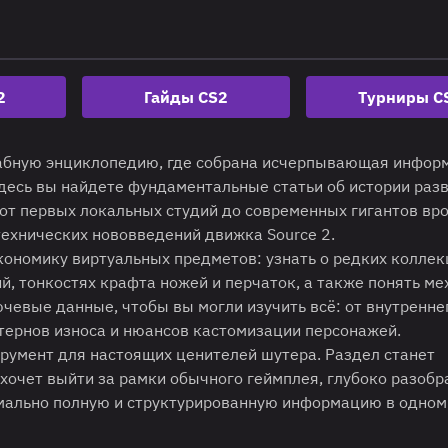
2
Гайды CS2
Турниры C
табную энциклопедию, где собрана исчерпывающая инфор
 Здесь вы найдете фундаментальные статьи об истории раз
от первых локальных студий до современных гигантов вр
 технических нововведений движка Source 2.
кономику виртуальных предметов: узнать о редких коллек
, тонкостях крафта ножей и перчаток, а также понять ме
чевые данные, чтобы вы могли изучить всё: от внутренне
тернов износа и нюансов кастомизации персонажей.
трумент для настоящих ценителей шутера. Раздел станет
хочет выйти за рамки обычного геймплея, глубоко разобр
имально полную и структурированную информацию в одном