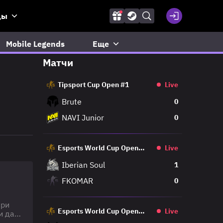
ды
Mobile Legends
Еще
Матчи
Tipsport Cup Open #1
Live
Brute
0
NAVI Junior
0
Esports World Cup Open
Live
Qualifier
Iberian Soul
1
FKOMAR
0
При
Esports World Cup Open
Live
и даже
Qualifier