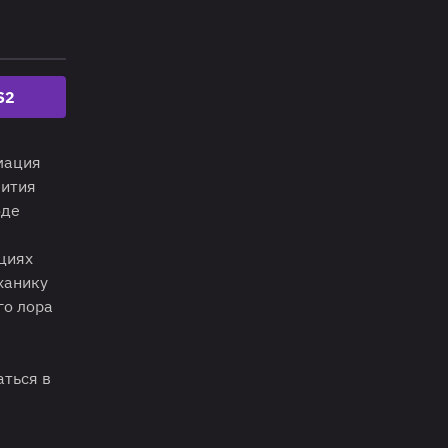
S2
мация
вития
оде
циях
ханику
го лора
аться в