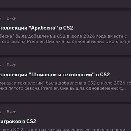
онизить пинг в КС 2: от физического подключения и настр
сольных команд. Материал подходит
6
|
Вики
 коллекции "Арабеска" в CS2
беска" была добавлена в CS2 в июле 2026 года вместе с
того сезона Premier. Она вышла одновременно с коллекци
ологии" и доступна через Арсенальный пропуск за 4 звез
ции 17 уникальных скинов, созданных комьюнити в стилис
ента, восточной мифологии и золотых узоров. 🎴 Все скин
беска"
6
|
Вики
 коллекции "Шпионаж и технологии" в CS2
онаж и технологии" была добавлена в CS2 в июле 2026 го
ния пятого сезона Premier. Она вышла одновременно с
абеска" и доступна через Арсенальный пропуск — каждый 
езды. Всего в коллекции 17 уникальных скинов на оружие
комьюнити и объединённых эстетикой шпионских боевико
огий: камуфляжные панели,
6
|
Вики
игроков в CS2
роков КС 2 — один из самых популярных запросов среди