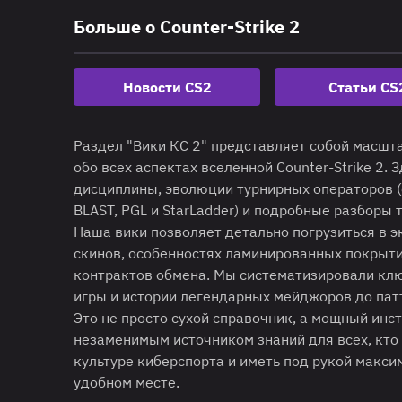
Больше о Counter-Strike 2
Новости CS2
Статьи CS
Раздел "Вики КС 2" представляет собой масш
обо всех аспектах вселенной Counter-Strike 2.
дисциплины, эволюции турнирных операторов (
BLAST, PGL и StarLadder) и подробные разборы
Наша вики позволяет детально погрузиться в э
скинов, особенностях ламинированных покрытий
контрактов обмена. Мы систематизировали клю
игры и истории легендарных мейджоров до пат
Это не просто сухой справочник, а мощный инс
незаменимым источником знаний для всех, кто 
культуре киберспорта и иметь под рукой макс
удобном месте.