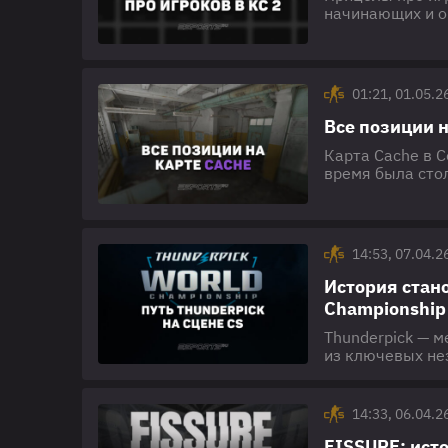
начинающих и о
признанных зве
Илья "m0NESY" 
помогает быстр
уверенность в 
01:21, 01.05.2
Все позиции н
Карта Cache в C
время была сто
упором на инди
незабываемых м
ключевые позиц
популярные воп
14:53, 07.04.2
История стано
Championship
Thunderpick — 
из ключевых не
экспериментальн
трансформирова
фондом свыше $1
14:33, 06.04.2
История турнирн
FISSURE: ист