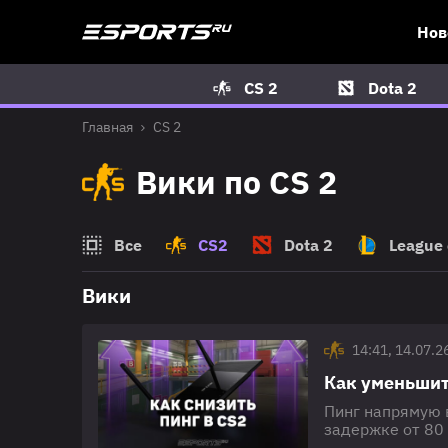
Нов
CS 2
Dota 2
Главная
CS 2
Вики по CS 2
Все
CS2
Dota 2
League 
Вики
14:41, 14.07.2
Как уменьшит
Пинг напрямую в
задержке от 80
точный прицел н