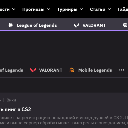
ости
Прогнозы
Турниры
Статьи
Гай
League of Legends
VALORANT
of Legends
VALORANT
Mobile Legends
6
|
Вики
ь пинг в CS2
лияет на регистрацию попаданий и исход дуэлей в CS 2. 
 мс и выше сервер обрабатывает выстрелы с опозданием, 
е гарантирует победу. В этом гайде собраны 8 рабочих