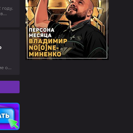
 году.
ов
витие
2022–
их в
о
ие о
мы в
ние