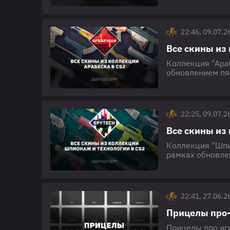
способов, как п
роутера до кон
22:46, 09.07.2
Все скины из
Коллекция "Ара
обновлением пя
"Шпионаж и техн
Всего в коллек
арабского орнам
коллекции "Ара
22:25, 09.07.2
Все скины из
Коллекция "Шпи
рамках обновле
коллекцией "Ар
стоит четыре зв
разработанных 
высоких технол
22:41, 27.06.2
Прицелы про-
Прицелы про иг