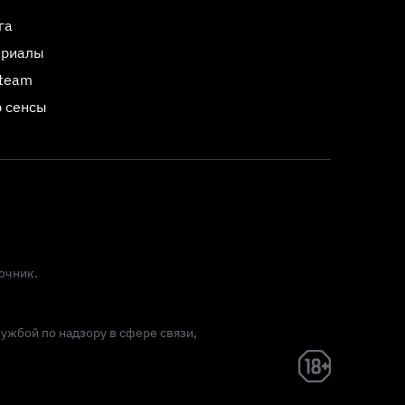
га
ериалы
Steam
 сенсы
очник.
лужбой по надзору в сфере связи,