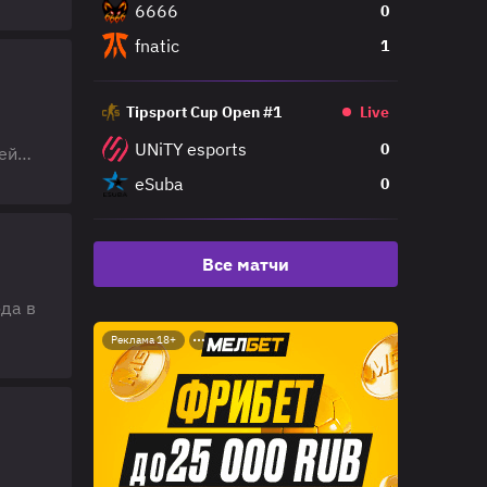
6666
0
ойки
fnatic
1
Tipsport Cup Open #1
Live
UNiTY esports
0
ей
ды.
eSuba
0
тике
ы из
Все матчи
да в
Реклама 18+
скин
,
в и