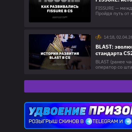
FISSURE — межд
Пройдя путь от
мирового уровн
профессионально
2023) Компания
студии UCC (осн
14:18, 02.04.2
BLAST: эволю
стандарта CS
BLAST (ранее ч
оператор со шт
киберспорте ка
эксперименталь
CS2 с ежегодны
(2017–2023) Ис