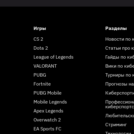
Игры
Разделы
CS 2
Новости по 
Dota 2
Статьи про 
League of Legends
Гайды по ки
VALORANT
Вики по киб
PUBG
Турниры по 
Fortnite
Прогнозы на
PUBG Mobile
Киберспорт
Mobile Legends
Профессиона
киберспорт
Apex Legends
Любительск
Overwatch 2
Стриминг
EA Sports FC
Технологии