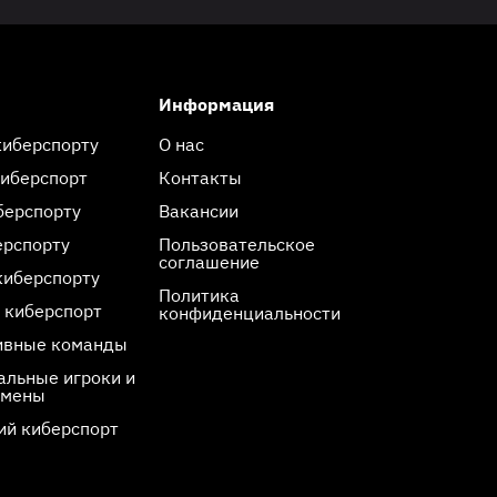
Информация
киберспорту
О нас
киберспорт
Контакты
берспорту
Вакансии
ерспорту
Пользовательское
соглашение
киберспорту
Политика
 киберспорт
конфиденциальности
ивные команды
льные игроки и
смены
ий киберспорт