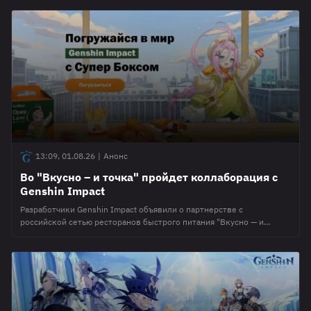
начала игры, но имеет ряд отличий. Самое главное при игре в Театр
Геншин, это иметь большой набор прокаченных персонажей,
которые смогут пройти 10 основных актов ивента и 2 Лунных
13:09, 01.08.26
|
Анонс
Во "Вкусно – и точка" пройдет коллаборация с
Genshin Impact
Разработчики Genshin Impact объявили о партнерстве с
российской сетью ресторанов быстрого питания "Вкусно — и
точка". В меню появятся "Супер Боксы" с кодами для получения
гарантированных призов и участия в розыгрышах. Старт
мероприятия запланирован на 12 августа 2026 года. Внутри "Супер
Боксов" будут находиться карточки с кодами. Их надо будет
отсканировать в приложении для получения