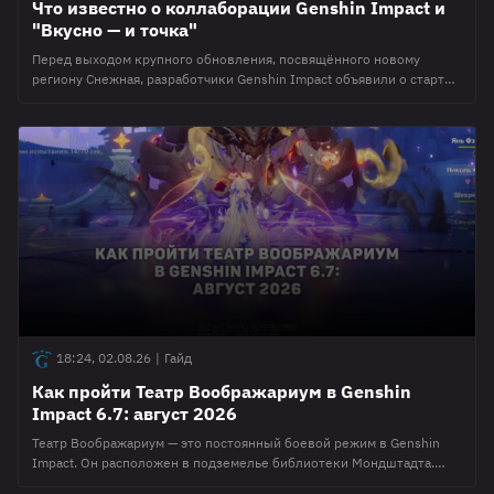
Что известно о коллаборации Genshin Impact и
"Вкусно — и точка"
Перед выходом крупного обновления, посвящённого новому
региону Снежная, разработчики Genshin Impact объявили о старте
коллаборации с популярной российской сетью быстрого питания
"Вкусно — и точка". Акция стартует 17 августа. В этом материале
редакция Esports.ru расскажет об акции "Вкусно — и точка" с
"Геншином" и о том, как получить все награды. 🎁 Награды
коллаборации "Геншин" и
18:24, 02.08.26
|
Гайд
Как пройти Театр Воображариум в Genshin
Impact 6.7: август 2026
Театр Воображариум — это постоянный боевой режим в Genshin
Impact. Он расположен в подземелье библиотеки Мондштадта.
Отчасти он схож с Витой Бездной, которая существует с самого