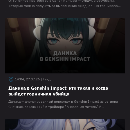
Отточенное мастерство в Genshin Impact — сундук с ресурсами,
которые можно получить за выполнение ежедневных тренировок
в событии "Долгий путь совершенства". Он появился в обновлении
6.7 и выдается за дополнительное прохождение миссий после
получения созвездия на персонажа. В нем игроки могут стабильно
получить примогемы, смолу, материалы для развития персонажей и
т.д. В этом материале редакция
14:04, 27.07.26
|
Гайд
Даника в Genshin Impact: кто такая и когда
выйдет горничная-убийца
Даника — анонсированный персонаж в Genshin Impact из региона
Снежная, показанный в трейлере "Внезапная метель". В
видеоролике она предстала в образе спокойной и вежливой
горничной, но за этой личностью скрывается опытный убийца. В
этом материале редакция Esports.ru собрала всю имеющуюся
информацию о персонаже Даника в Genshin Impact и в дальнейшем