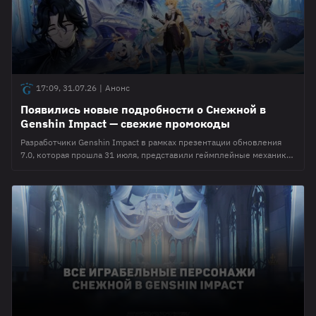
17:09, 31.07.26
|
Анонс
Появились новые подробности о Снежной в
Genshin Impact — свежие промокоды
Разработчики Genshin Impact в рамках презентации обновления
7.0, которая прошла 31 июля, представили геймплейные механики
нового региона Снежная. Релиз предстоящей версии, получившей
название "Безжалостный мороз", состоится 12 августа 2026 года.
Среди ключевых нововведений: Обновление 7.0 выйдет 12 августа
и будет доступно до 23 сентября, предзагрузка начнется с 10
августа. Всего в рамках Снежной было представлено