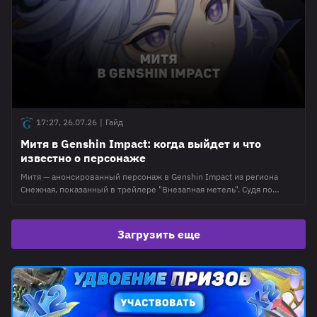
будет ее обновлять. Материал регулярно
17:27, 26.07.26
|
Гайд
Митя в Genshin Impact: когда выйдет и что
известно о персонаже
Митя — анонсированный персонаж в Genshin Impact из региона
Снежная, показанный в трейлере "Внезапная метель". Судя по
видеоролику, он является смотрителем Факела Крестника,
который обеспечивает Снежноград теплом и является важным
элементом в плане "Стужа". В этом материале редакция Esports.ru
Загрузить еще
собрала всю имеющуюся информацию о персонаже Митя в Genshin
Impact и в дальнейшем будет ее обновлять.