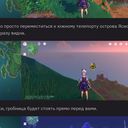
о просто переместиться к южному телепорту острова Ясио
разу видна.
и, гробница будет стоять прямо перед вами.