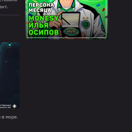
акт.
 в море.