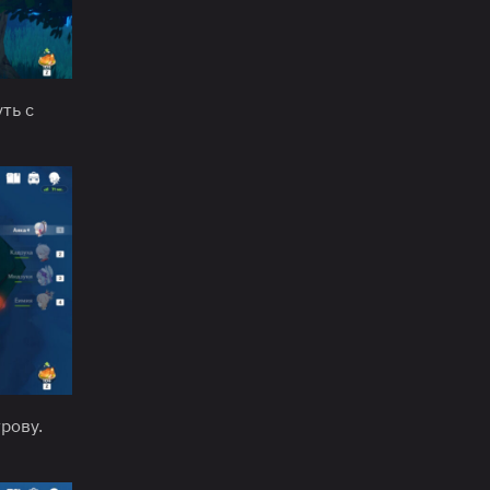
ть с
рову.