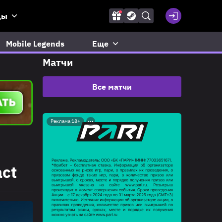
ды
Mobile Legends
Еще
Матчи
Все матчи
Реклама 18+
ct