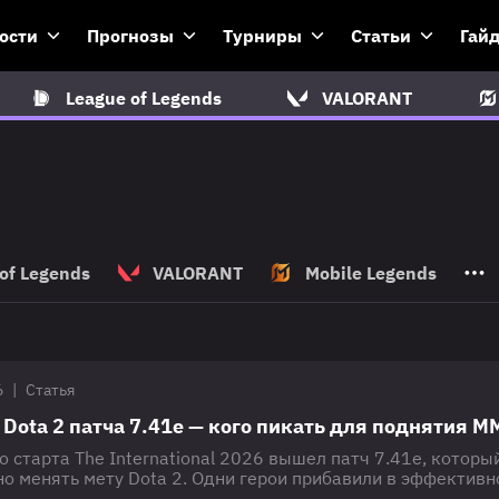
ости
Прогнозы
Турниры
Статьи
Гай
League of Legends
VALORANT
of Legends
VALORANT
Mobile Legends
6
|
Статья
Dota 2 патча 7.41e — кого пикать для поднятия M
о старта The International 2026 вышел патч 7.41e, которы
о менять мету Dota 2. Одни герои прибавили в эффективн
и свои позиции, несмотря на нерфы, а некоторые стали ч