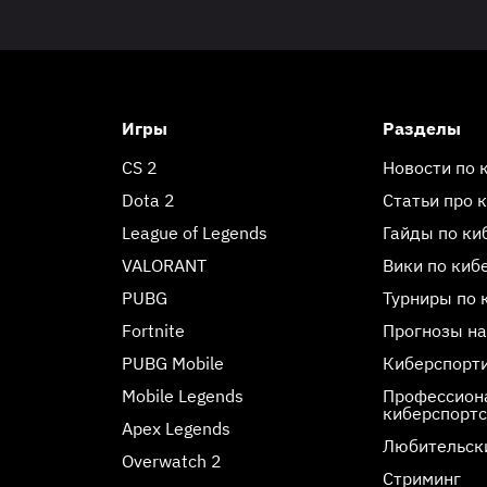
Игры
Разделы
CS 2
Новости по 
Dota 2
Статьи про 
League of Legends
Гайды по ки
VALORANT
Вики по киб
PUBG
Турниры по 
Fortnite
Прогнозы на
PUBG Mobile
Киберспорт
Mobile Legends
Профессиона
киберспорт
Apex Legends
Любительск
Overwatch 2
Стриминг