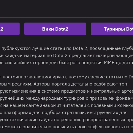
a2
Вики Dota2
Турниры Do
е публикуются лучшие статьи по Dota 2, посвященные глу
есь каждый материал по Dota 2 предлагает исчерпывающи
ров сильнейших героев для быстрого поднятия ММР до дет
 постоянно эволюционируют, поэтому свежие статьи по D
овым реалиям. Авторы портала детально разбирают топ-
ируют изменения в системе предметов и нейтральных арте
крупнейших международных турниров с призовыми фондам
 2 на нашем сайте знакомит читателей с полезными комью
о платформах для подбора стратегий, инструментах для
куем технические гайды по решению распространенных пр
ы сможете значительно повысить свою эффективность на 