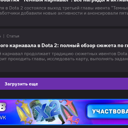
ля в Dota 2 состоялся выход третьей главы ивента "Темны
работчики добавили новые активности и анонсировали пят
орые будут представлены в будущих обновлениях. Редакци
ала все награды, которые игроки смогут получить за
тьего акта Dark Carnival. Все награды третьей главы ивен
ал" Как и в предыдущих
6
|
Статья
ого карнавала в Dota 2: полный обзор сюжета по 
 карнавал продолжает традицию сюжетных ивентов Dota 
ит проходить главы, исследовать карту, выполнять задан
ывать новые части истории. В этой статье разберем сюже
рнавала, ключевые события и то, как развивается история
го ивента. ⚠️Материал будет регулярно обновляться по ме
лав Темного карнавала в
Загрузить еще