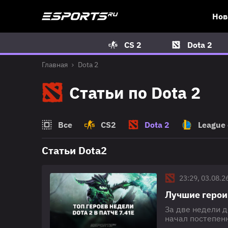
Нов
CS 2
Dota 2
Главная
Dota 2
Статьи по Dota 2
Все
CS2
Dota 2
League 
Статьи Dota2
23:29, 03.08.2
Лучшие герои 
За две недели д
начал постепенн
другие сохранил