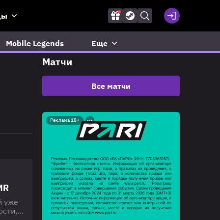
ды
Mobile Legends
Еще
Матчи
Все матчи
Реклама 18+
MR
й уже
ости,
аще