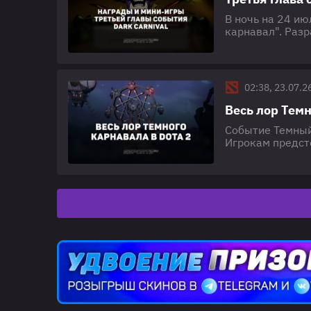
В ночь на 24 ию
карнавал". Раз
личностей, кот
Esports.ru собр
прохождение тре
"Темный карнав
02:38, 23.07.2
Весь лор Темн
Событие Темный
Игрокам предсто
постепенно откр
глав Темного ка
протяжении все
выхода новых г