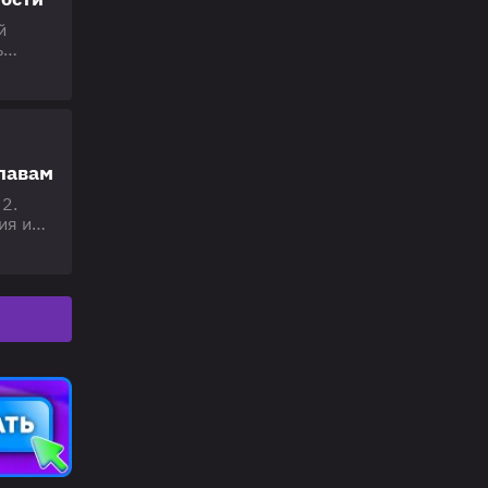
й
ь
я
та
главам
2.
ия и
т всех
 на
ре