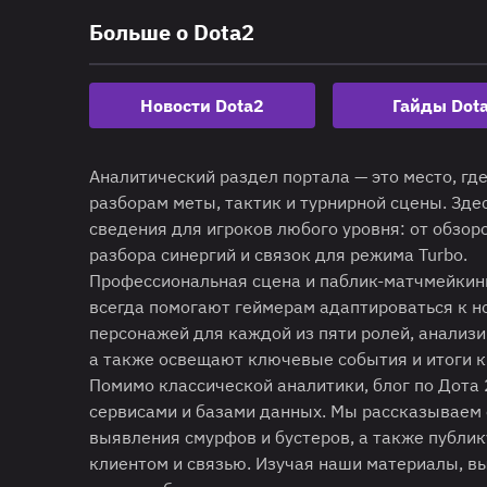
Больше о Dota2
Новости Dota2
Гайды Dot
Аналитический раздел портала — это место, гд
разборам меты, тактик и турнирной сцены. Зд
сведения для игроков любого уровня: от обзо
разбора синергий и связок для режима Turbo.
Профессиональная сцена и паблик-матчмейкинг
всегда помогают геймерам адаптироваться к н
персонажей для каждой из пяти ролей, анализ
а также освещают ключевые события и итоги 
Помимо классической аналитики, блог по Дота
сервисами и базами данных. Мы рассказываем 
выявления смурфов и бустеров, а также публи
клиентом и связью. Изучая наши материалы, в