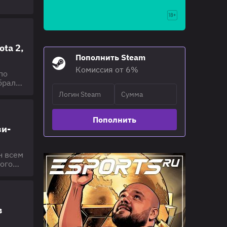
учших
ota 2,
Пополнить Steam
Комиссия от 6%
по
брали
ние TI
ю
Пополнить
зи-
н всем
кого
х на
нд и
в