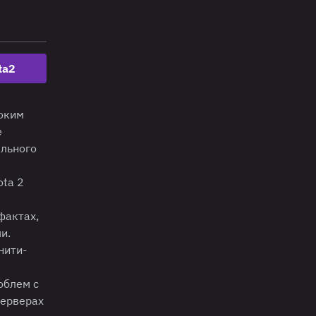
ta2
боким
е
ального
ota 2
фактах,
и.
нити-
облем с
серверах