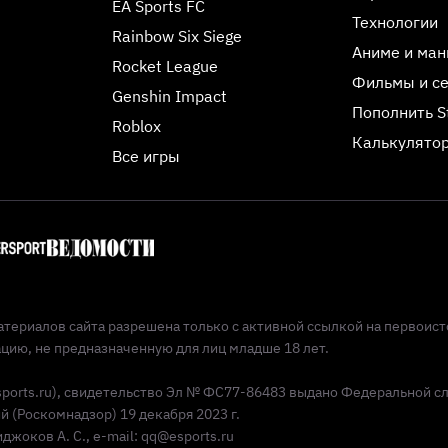
EA Sports FC
Технологии
Rainbow Six Siege
Аниме и ман
Rocket League
Фильмы и с
Genshin Impact
Пополнить 
Roblox
Калькулятор
Все игры
териалов сайта разрешена только с активной ссылкой на первоист
ию, не предназначенную для лиц младше 18 лет.
Esports.ru), свидетельство Эл № ФС77-86483 выдано Федеральной с
(Роскомнадзор) 19 декабря 2023 г.
жоков А. С., e-mail: qq@esports.ru