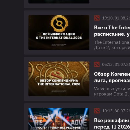
появляться из-
героев недели п
19:10, 01.08.2
Все о The Int
расписание, у
The Internation
Доте 2, который
все самое важно
2026, формат, 
необходимую ин
05:13, 31.07.2
Обзор Компенд
лига, прогно
Valve выпустили
игрокам Dota 2.
Battle Pass, сд
результаты мат
талантов. Кроме
10:13, 30.07.2
включая подписк
Все решафлы 
перед TI 202