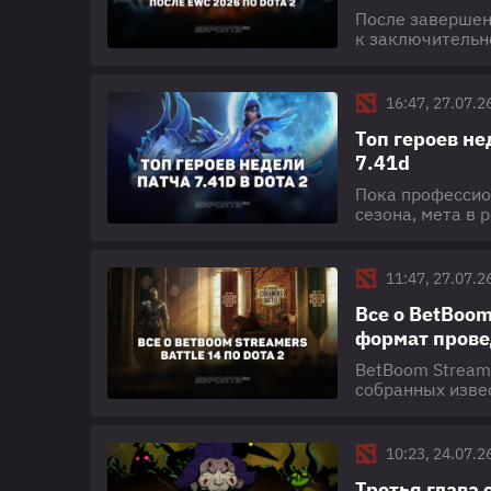
После завершен
к заключительно
одних коллекти
курса, тогда ка
составов. Одни
16:47, 27.07.2
рассматривают 
Топ героев не
7.41d
Пока профессио
сезона, мета в 
укрепляют свои
обновлений, др
сборками измен
11:47, 27.07.2
каждой позиции
неделю
Все о BetBoom
формат пров
BetBoom Streame
собранных изве
чемпионский ти
собрали всю кл
проведения, со
10:23, 24.07.2
подробности Be
Третья глава