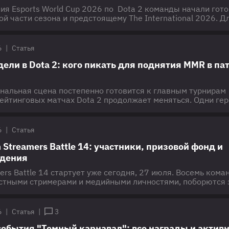
ия Esports World Cup 2026 по Dota 2 команды начали гот
й части сезона и предстоящему The International 2026. Д
вов турнир стал подтверждением правильности выбранно
к другие не оправдали ожиданий и уже приступили к перес
 организации официально объявили о заменах, другие пока
6
|
Статья
возможные изменения, о
дели в Dota 2: кого пикать для поднятия MMR в па
нальная сцена постепенно готовится к главным турнирам
рейтинговых матчах Dota 2 продолжает меняться. Одни ге
 позиции благодаря удачным изменениям последних
угие неожиданно возвращаются в число лучших с новыми
ившимся стратегиям. В этом материале мы собрали герое
6
|
Статья
, которые сильнее всего прибавили в винрейте за послед
 Streamers Battle 14: участники, призовой фонд и
едения
rs Battle 14 стартует уже сегодня, 27 июля. Восемь коман
стными стримерами и медийными личностями, поборются 
тул и призовой фонд в размере ₽4 000 000. В этом матери
ючевую информацию о турнире: расписание, формат
ставы участников, распределение призового фонда и друг
6
|
Статья
|
3
tBoom Streamers Battle 14. Формат
 события "Темный карнавал": все награды и актив