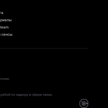
га
ериалы
Steam
 сенсы
очник.
лужбой по надзору в сфере связи,