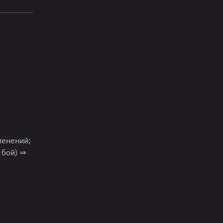
зменений;
 бой) ⇒