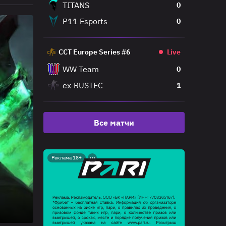
TITANS
0
P11 Esports
0
CCT Europe Series #6
Live
WW Team
0
ex-RUSTEC
1
Все матчи
Реклама 18+