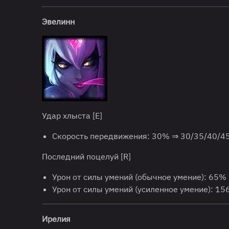
Эвелинн
Удар хлыста [E]
Скорость передвижения: 30% ⇒ 30/35/40/4
Последний поцелуй [R]
Урон от силы умений (обычное умение): 65%
Урон от силы умений (усиленное умение): 1
Ирелия