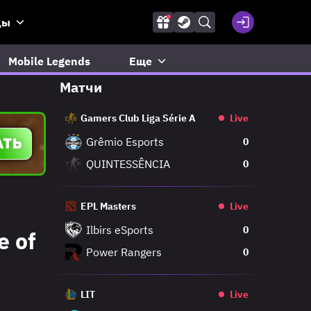
ды
Mobile Legends
Еще
Матчи
Gamers Club Liga Série A
Live
Grêmio Esports
0
QUINTESSÊNCIA
0
EPL Masters
Live
Ilbirs eSports
0
e of
Power Rangers
0
LIT
Live