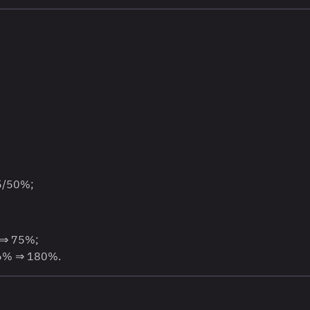
5/50%;
 ⇒ 75%;
56% ⇒ 180%.