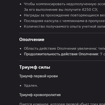
Чтобы компенсировать недополученную эссе
За его выполнение вы получите 4250 СЭ;
Награды за прохождение повторяющихся вех 
Последняя капсула с чемпионами в пропуске
Количество получаемого опыта учетной запи
Ополчение
Область действия Ополчения увеличена: теп
Продолжительность действия Ополчения
: 7
Триумф силы
Триумф первой крови
Удален.
Триумф кровопролития
Дается команде, которая первой убьет трех вр