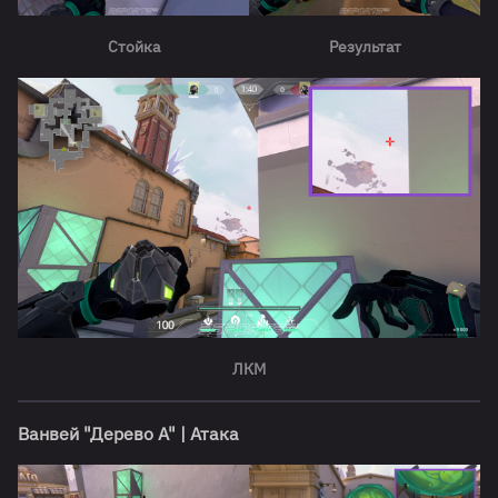
Стойка
Результат
ЛКМ
Ванвей "Дерево А" | Атака