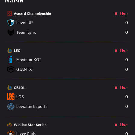
Матчи
Live
Asgard Championship
Level UP
0
Team Lynx
0
Live
LEC
Movistar KOI
0
GIANTX
0
Live
CBLOL
LOS
0
Leviatan Esports
0
Live
Winline Star Series
Lixxx Club
0