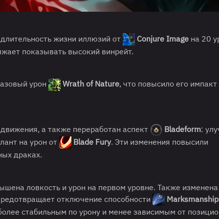
 длительность жизни иллюзий от
Conjure Image
на 20 у
олжает показывать высокий винрейт.
базовый урон
Wrath of Nature
, что повысило его импакт
едвижения, а также переработан аспект
Bladeform
: ул
лант на урон от
Blade Fury
. Эти изменения повысили
ных драках.
вышена ловкость и урон на первом уровне. Также изменена
предотвращает отключение способности
Marksmanshi
более стабильным по урону и менее зависимым от позицио