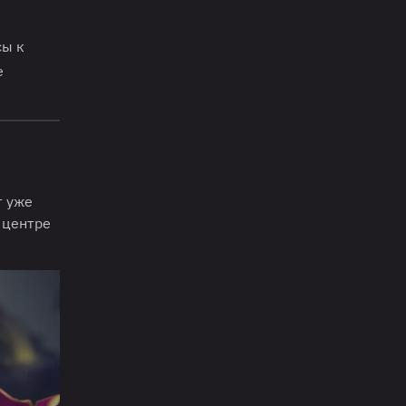
сы к
е
т уже
в центре