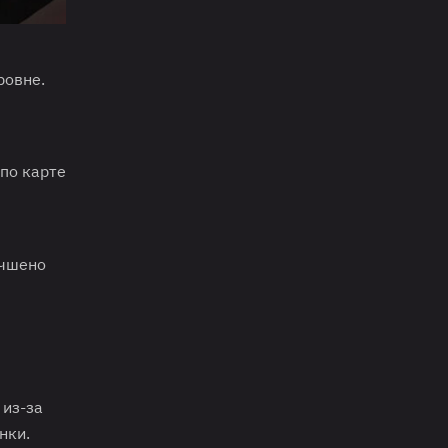
ровне.
 по карте
учшено
p
из-за
нки.