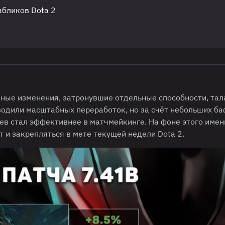
абликов Dota 2
чные изменения, затронувшие отдельные способности, тал
водили масштабных переработок, но за счёт небольших б
оев стал эффективнее в матчмейкинге. На фоне этого имен
 и закрепляться в мете текущей недели Dota 2.