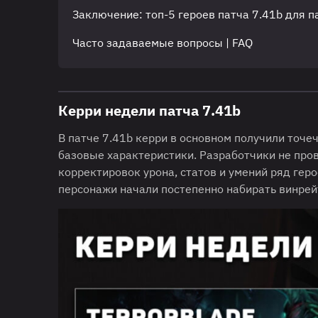
Заключение: топ-5 героев патча 7.41b для п
Часто задаваемые вопросы | FAQ
Керри недели патча 7.41b
В патче 7.41b керри в основном получили точе
базовые характеристики. Разработчики не про
корректировок урона, статов и умений ряд гер
персонажи начали постепенно набирать винрейт