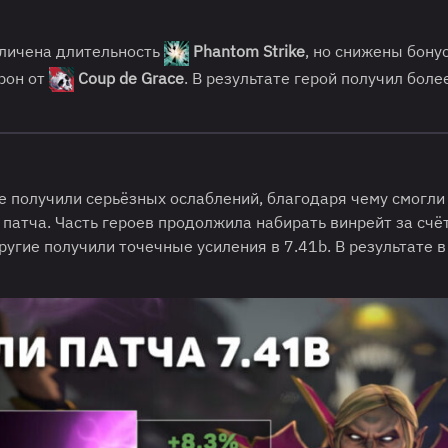
еличена длительность
Phantom Strike
, но снижены бону
урон от
Coup de Grace
. В результате герой получил боле
е получили серьёзных ослаблений, благодаря чему смогли
 патча. Часть героев продолжила набирать винрейт за счё
другие получили точечные усиления в 7.41b. В результате 