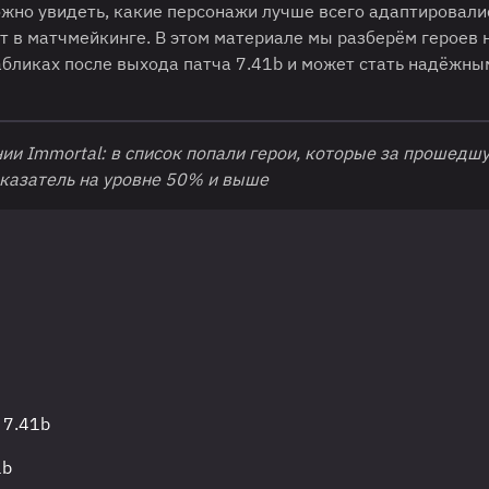
ожно увидеть, какие персонажи лучше всего адаптировали
т в матчмейкинге. В этом материале мы разберём героев 
абликах после выхода патча 7.41b и может стать надёжны
нии Immortal: в список попали герои, которые за прошедш
казатель на уровне 50% и выше
 7.41b
1b