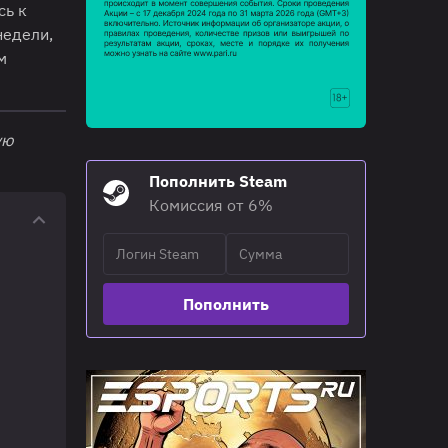
сь к
недели,
м
ую
Пополнить Steam
Комиссия от 6%
Пополнить