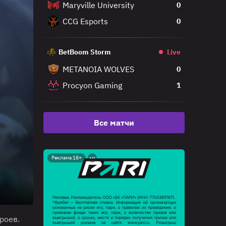
Maryville University
0
CCG Esports
0
BetBoom Storm
Live
METANOIA WOLVES
0
Procyon Gaming
1
Все матчи
Реклама 18+
роев.