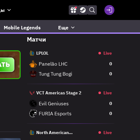
ды
Mobile Legends
Еще
Матчи
LPLOL
Live
Panelão LHC
0
Tung Tung Bogi
0
VCT Americas Stage 2
Live
Evil Geniuses
0
FURIA Esports
0
North American
Live
Challengers League