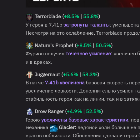
Terrorblade (
+8.5%
|
55.8%
)
У героя в 7.41b
затронуты таланты
: уменьшена
Несмотря на это ослабление, Terrorblade прод
Nature's Prophet (
+8.5%
|
50.5%
)
Фурион получил
точечное усиление
: увеличен 
и в драках.
Juggernaut (
+5.6%
|
53.3%
)
В патче
7.41b увеличена
базовая скорость пер
увеличение ловкости. Дополнительно усилен та
стабильность героя как на линии, так и в затяж
Drow Ranger (
+4.9%
|
52.5%
)
Герою
увеличены базовые характеристики
: по
механика
Glacier:
ледяной холм больше не 
врагов поблизости. Обновления сделали героя 