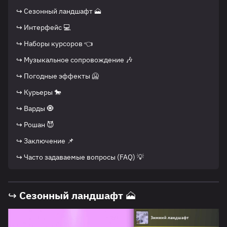
↪ Сезонный ландшафт 🗻
↪ Интерфейс 💻
↪ Наборы курсоров 👈
↪ Музыкальное сопровождение 🎶
↪ Погодные эффекты 🥶
↪ Курьеры 🐎
↪ Варды 🧿
↪ Рошан 😈
↪ Заключение 📌
↪ Часто задаваемые вопросы (FAQ) 💡
↪ Сезонный ландшафт 🗻