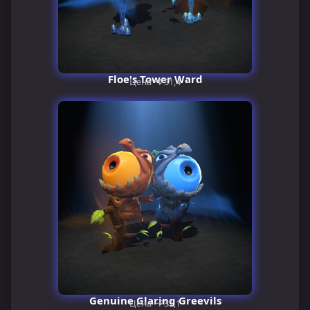
Floe's Tower Ward
Цена ~₽31,4
Genuine Glaring Greevils
Цена ~₽31,1