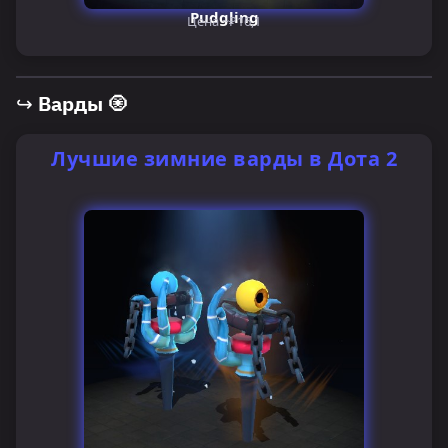
Pudgling
Цена ~₽16,1
↪ Варды 🧿
Лучшие зимние варды в Дота 2