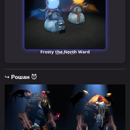
Frosty the North Ward
Цена ~₽2,1
↪ Рошан 😈