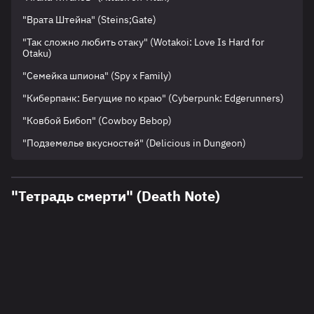
"Врата Штейна" (Steins;Gate)
"Так сложно любить отаку" (Wotakoi: Love Is Hard for
Otaku)
"Семейка шпиона" (Spy x Family)
"Киберпанк: Бегущие по краю" (Cyberpunk: Edgerunners)
"Ковбой Бибоп" (Cowboy Bebop)
"Подземелье вкусностей" (Delicious in Dungeon)
"Тетрадь смерти" (Death Note)