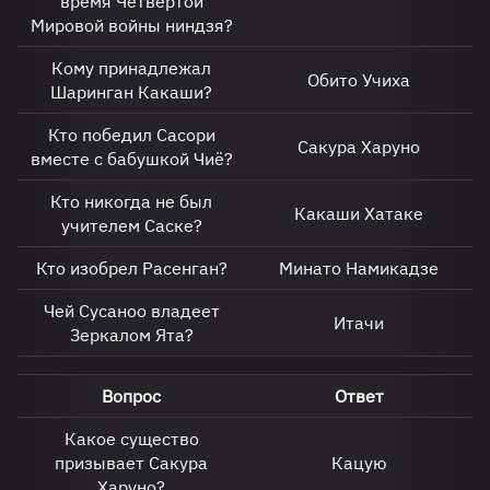
время Четвёртой
Мировой войны ниндзя?
Кому принадлежал
Обито Учиха
Шаринган Какаши?
Кто победил Сасори
Сакура Харуно
вместе с бабушкой Чиё?
Кто никогда не был
Какаши Хатаке
учителем Саске?
Кто изобрел Расенган?
Минато Намикадзе
Чей Сусаноо владеет
Итачи
Зеркалом Ята?
Вопрос
Ответ
Какое существо
призывает Сакура
Кацую
Харуно?