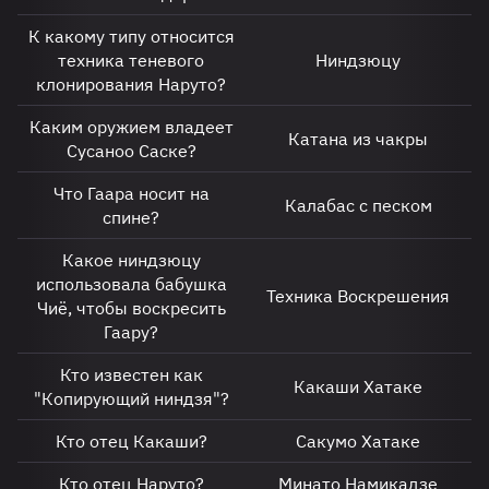
К какому типу относится
техника теневого
Ниндзюцу
клонирования Наруто?
Каким оружием владеет
Катана из чакры
Сусаноо Саске?
Что Гаара носит на
Калабас с песком
спине?
Какое ниндзюцу
использовала бабушка
Техника Воскрешения
Чиё, чтобы воскресить
Гаару?
Кто известен как
Какаши Хатаке
"Копирующий ниндзя"?
Кто отец Какаши?
Сакумо Хатаке
Кто отец Наруто?
Минато Намикадзе