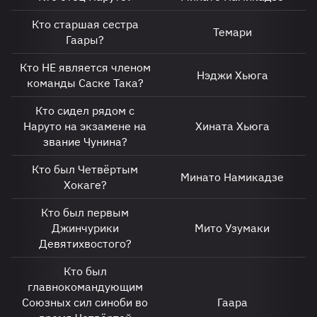
Кто старшая сестра
Темари
Гаары?
Кто НЕ является членом
Нэджи Хьюга
команды Саске Така?
Кто сидел рядом с
Наруто на экзамене на
Хината Хьюга
звание Чунина?
Кто был Четвёртым
Минато Намикадзе
Хокаге?
Кто был первым
Джинчурики
Мито Узумаки
Девятихвостого?
Кто был
главнокомандующим
Союзных сил синоби во
Гаара