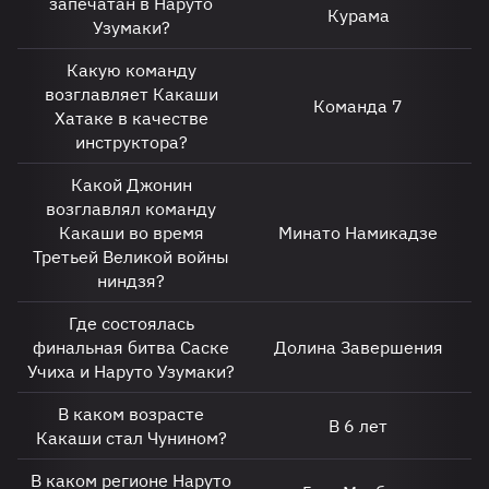
запечатан в Наруто
Курама
Узумаки?
Какую команду
возглавляет Какаши
Команда 7
Хатаке в качестве
инструктора?
Какой Джонин
возглавлял команду
Какаши во время
Минато Намикадзе
Третьей Великой войны
ниндзя?
Где состоялась
финальная битва Саске
Долина Завершения
Учиха и Наруто Узумаки?
В каком возрасте
В 6 лет
Какаши стал Чунином?
В каком регионе Наруто