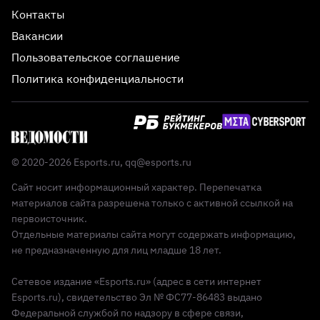
Контакты
Вакансии
Пользовательское соглашение
Политика конфиденциальности
© 2020-2026 Esports.ru,
qq@esports.ru
Сайт носит информационный характер. Перепечатка
материалов сайта разрешена только с активной ссылкой на
первоисточник.
Отдельные материалы сайта могут содержать информацию,
не предназначенную для лиц младше 18 лет.
Сетевое издание «Esports.ru» (адрес в сети интернет
Esports.ru), свидетельство Эл № ФС77-86483 выдано
Федеральной службой по надзору в сфере связи,