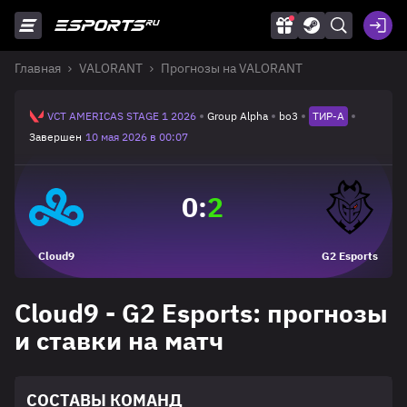
Главная
VALORANT
Прогнозы на VALORANT
VCT AMERICAS STAGE 1 2026
Group Alpha
bo3
ТИР-A
Завершен
10 мая 2026 в 00:07
0
:
2
Cloud9
G2 Esports
Cloud9 - G2 Esports: прогнозы
и ставки на матч
СОСТАВЫ КОМАНД