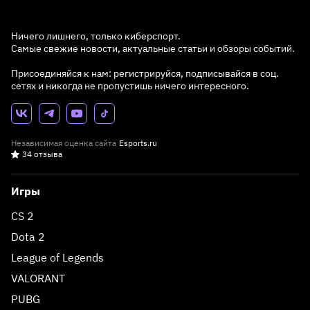
Ничего лишнего, только киберспорт.
Самые свежие новости, актуальные статьи и обзоры событий.
Присоединяйся к нам: регистрируйся, подписывайся в соц.
сетях и никогда не пропустишь ничего интересного.
Независимая оценка сайта
Esports.ru
34 отзыва
Игры
CS 2
Dota 2
League of Legends
VALORANT
PUBG