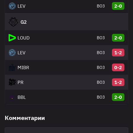
LEV
2-0
BO3
G2
LOUD
2-0
BO3
LEV
1-2
BO3
MIBR
0-2
BO3
PR
1-2
BO3
BBL
2-0
BO3
Комментарии