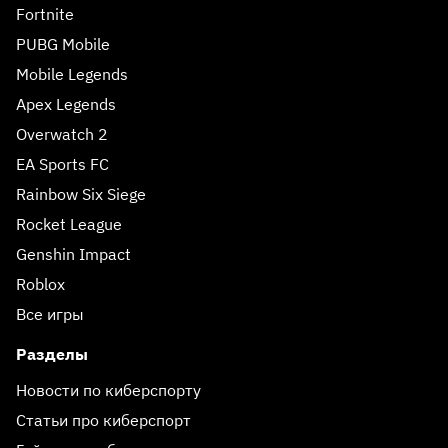
Fortnite
PUBG Mobile
Mobile Legends
Apex Legends
Overwatch 2
EA Sports FC
Rainbow Six Siege
Rocket League
Genshin Impact
Roblox
Все игры
Разделы
Новости по киберспорту
Статьи про киберспорт