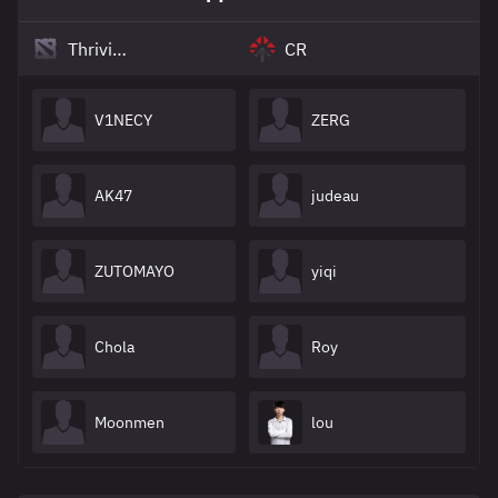
Thriving
CR
V1NECY
ZERG
AK47
judeau
ZUTOMAYO
yiqi
Chola
Roy
Moonmen
lou