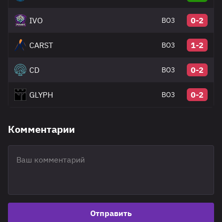
IVO
0-2
BO3
CARST
1-2
BO3
CD
0-2
BO3
GLYPH
0-2
BO3
Комментарии
Отправить