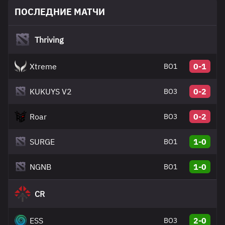
ПОСЛЕДНИЕ МАТЧИ
Thriving
Xtreme
0-1
BO1
KUKUYS V2
0-2
BO3
Roar
0-2
BO3
SURGE
1-0
BO1
NGNB
1-0
BO1
CR
ESS
2-0
BO3