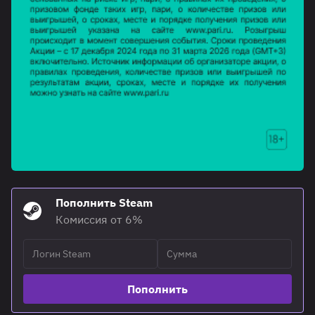
Пополнить Steam
Комиссия от 6%
Пополнить