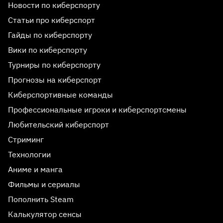
Новости по киберспорту
Статьи про киберспорт
Гайды по киберспорту
Вики по киберспорту
Турниры по киберспорту
Прогнозы на киберспорт
Киберспортивные команды
Профессиональные игроки и киберспортсмены
Любительский киберспорт
Стриминг
Технологии
Аниме и манга
Фильмы и сериалы
Пополнить Steam
Калькулятор сенсы