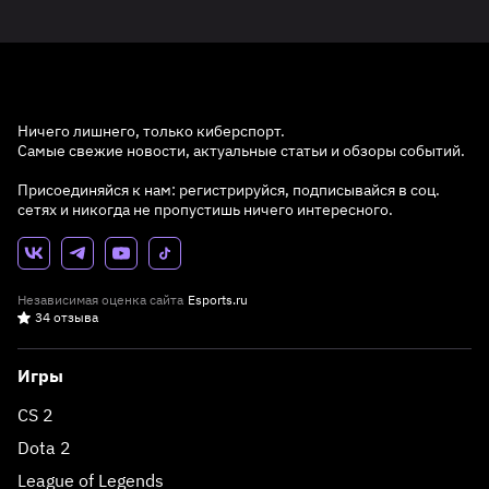
Ничего лишнего, только киберспорт.
Самые свежие новости, актуальные статьи и обзоры событий.
Присоединяйся к нам: регистрируйся, подписывайся в соц.
сетях и никогда не пропустишь ничего интересного.
Независимая оценка сайта
Esports.ru
34 отзыва
Игры
CS 2
Dota 2
League of Legends