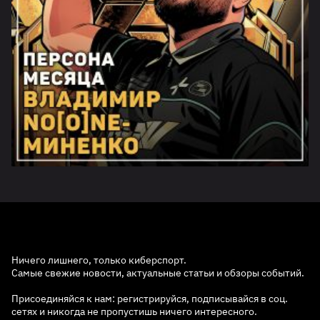
Ничего лишнего, только киберспорт.
Самые свежие новости, актуальные статьи и обзоры событий.
Присоединяйся к нам: регистрируйся, подписывайся в соц.
сетях и никогда не пропустишь ничего интересного.