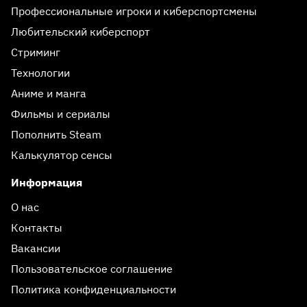
Профессиональные игроки и киберспортсмены
Любительский киберспорт
Стриминг
Технологии
Аниме и манга
Фильмы и сериалы
Пополнить Steam
Калькулятор сенсы
Информация
О нас
Контакты
Вакансии
Пользовательское соглашение
Политика конфиденциальности