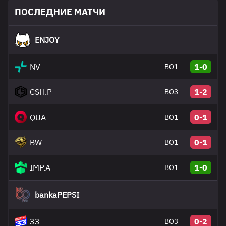
ПОСЛЕДНИЕ МАТЧИ
ENJOY
NV
1-0
BO1
CSH.P
1-2
BO3
QUA
0-1
BO1
BW
0-1
BO1
IMP.A
1-0
BO1
bankaPEPSI
33
0-2
BO3