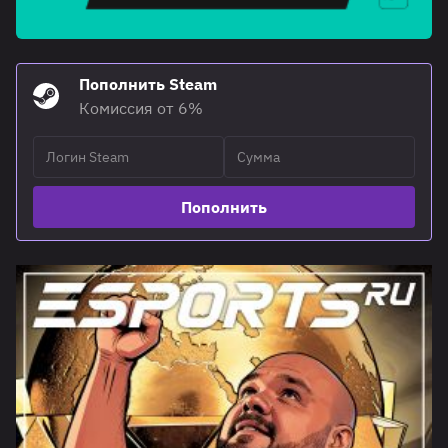
Пополнить Steam
Комиссия от 6%
Пополнить