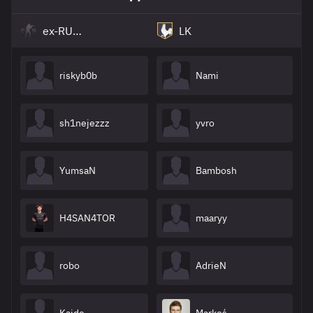
ex-RUBY
LK
riskyb0b
Nami
sh1nejezzz
yvro
YumsaN
Bambosh
H4SAN4TOR
maaryy
robo
AdrieN