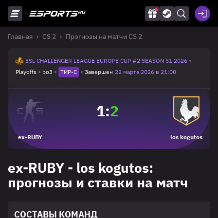
Главная
CS 2
Прогнозы на матчи CS 2
ESL CHALLENGER LEAGUE EUROPE CUP #2 SEASON 51 2026
Playoffs
bo3
ТИР-C
Завершен
22 марта 2026 в 21:00
1
:
2
ex-RUBY
los kogutos
ex-RUBY - los kogutos:
прогнозы и ставки на матч
СОСТАВЫ КОМАНД