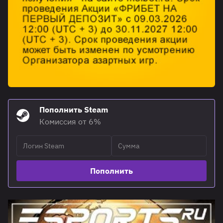
Пополнить Steam
Комиссия от 6%
Пополнить