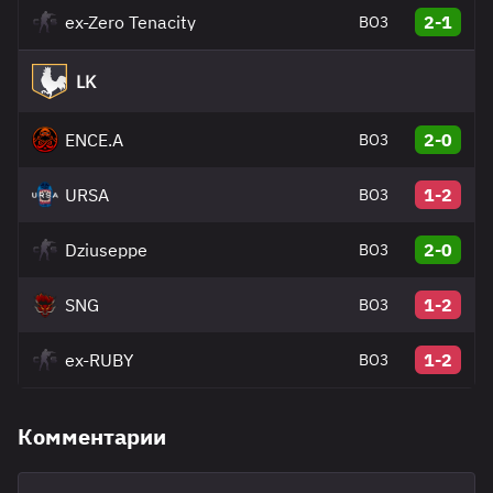
ex-Zero Tenacity
2-1
BO3
LK
ENCE.A
2-0
BO3
URSA
1-2
BO3
Dziuseppe
2-0
BO3
SNG
1-2
BO3
ex-RUBY
1-2
BO3
Комментарии