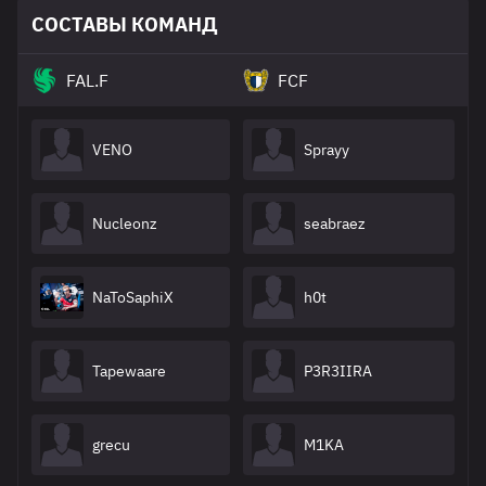
СОСТАВЫ КОМАНД
FAL.F
FCF
VENO
Sprayy
Nucleonz
seabraez
NaToSaphiX
h0t
Tapewaare
P3R3IIRA
grecu
M1KA