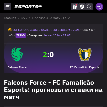
Главная
CS 2
Прогнозы на матчи CS 2
CCT EUROPE CLOSED QUALIFIER: SERIES #2 2026
Group C
bo3
ТИР-D
Завершен
16 мая 2026 в 17:07
2
:
0
Falcons Force
FC Famalicão Esports
Falcons Force - FC Famalicão
Esports: прогнозы и ставки на
матч