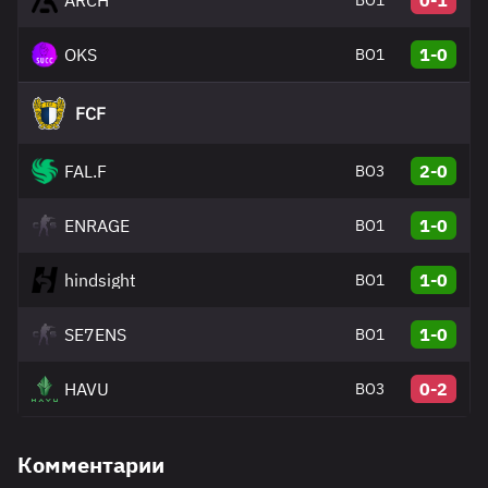
ARCH
0-1
BO1
OKS
1-0
BO1
FCF
FAL.F
2-0
BO3
ENRAGE
1-0
BO1
hindsight
1-0
BO1
SE7ENS
1-0
BO1
HAVU
0-2
BO3
Комментарии