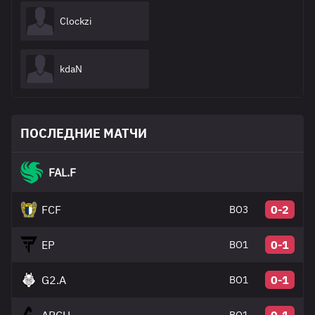
Clockzi
kdaN
ПОСЛЕДНИЕ МАТЧИ
FAL.F
FCF
0-2
BO3
EP
0-1
BO1
G2.A
0-1
BO1